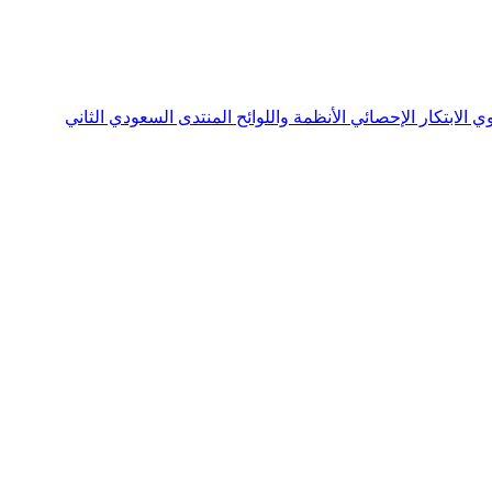
نوي
الابتكار الإحصائي
الأنظمة واللوائح
المنتدى السعودي الثاني