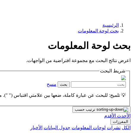
الرئيسية
بحث لوحة المعلومات
بحث لوحة المعلومات
اعرض نتائج البحث مع مجموعة افتراضية من الواجهات.
شريط البحث
مسح
بحث
💡 تلميح: للبحث عن عبارة كاملة، ضعها بين علامتي اقتباس (" "). مث
ترتيب حسب
الأحدث
الأقدم
المفرزات
الكل
نشرات
لوحات المعلومات
جدول البيانات
الأخبار