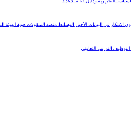
لسياسة التحريرية ودليل كتابة الأعداد
ون الابتكار في البيانات
الأخبار
الوسائط
منصة المنقولات
هوية الهيئة
الن
التوظيف
التدريب التعاوني