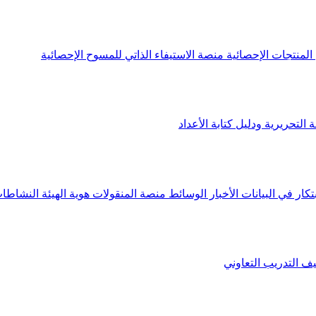
لمنتجات الإحصائية
منصة الاستيفاء الذاتي للمسوح الإحصائية
 التحريرية ودليل كتابة الأعداد
تكار في البيانات
الأخبار
الوسائط
منصة المنقولات
هوية الهيئة
النشاطات
يف
التدريب التعاوني