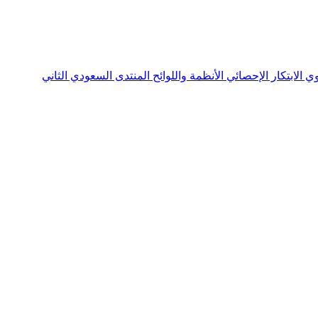
نوي
الابتكار الإحصائي
الأنظمة واللوائح
المنتدى السعودي الثاني