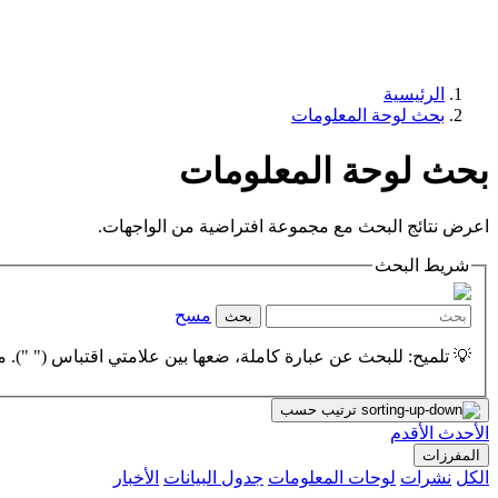
الرئيسية
بحث لوحة المعلومات
بحث لوحة المعلومات
اعرض نتائج البحث مع مجموعة افتراضية من الواجهات.
شريط البحث
مسح
بحث
💡 تلميح: للبحث عن عبارة كاملة، ضعها بين علامتي اقتباس (" "). مث
ترتيب حسب
الأحدث
الأقدم
المفرزات
الكل
نشرات
لوحات المعلومات
جدول البيانات
الأخبار