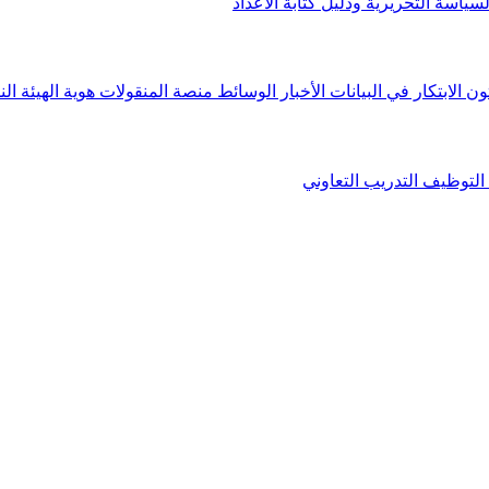
لسياسة التحريرية ودليل كتابة الأعداد
ون الابتكار في البيانات
الأخبار
الوسائط
منصة المنقولات
هوية الهيئة
الن
التوظيف
التدريب التعاوني