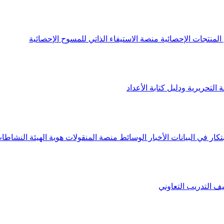
لمنتجات الإحصائية
منصة الاستيفاء الذاتي للمسوح الإحصائية
 التحريرية ودليل كتابة الأعداد
تكار في البيانات
الأخبار
الوسائط
منصة المنقولات
هوية الهيئة
النشاطات
يف
التدريب التعاوني