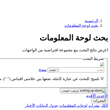
الرئيسية
بحث لوحة المعلومات
بحث لوحة المعلومات
اعرض نتائج البحث مع مجموعة افتراضية من الواجهات.
شريط البحث
مسح
بحث
💡 تلميح: للبحث عن عبارة كاملة، ضعها بين علامتي اقتباس (" "). مث
ترتيب حسب
الأحدث
الأقدم
المفرزات
الكل
نشرات
لوحات المعلومات
جدول البيانات
الأخبار