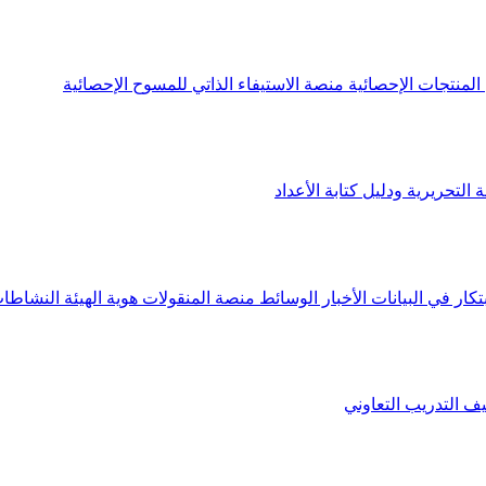
لمنتجات الإحصائية
منصة الاستيفاء الذاتي للمسوح الإحصائية
 التحريرية ودليل كتابة الأعداد
تكار في البيانات
الأخبار
الوسائط
منصة المنقولات
هوية الهيئة
النشاطات
يف
التدريب التعاوني