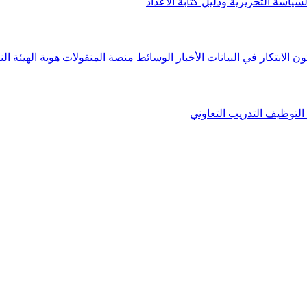
لسياسة التحريرية ودليل كتابة الأعداد
ون الابتكار في البيانات
الأخبار
الوسائط
منصة المنقولات
هوية الهيئة
الن
التوظيف
التدريب التعاوني