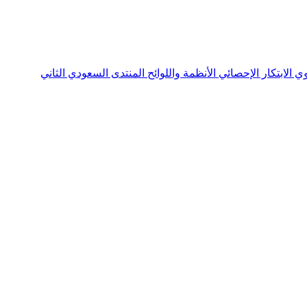
نوي
الابتكار الإحصائي
الأنظمة واللوائح
المنتدى السعودي الثاني