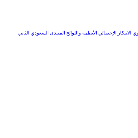
نوي
الابتكار الإحصائي
الأنظمة واللوائح
المنتدى السعودي الثاني