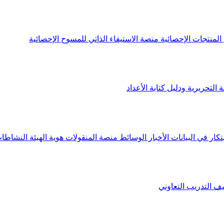
لمنتجات الإحصائية
منصة الاستيفاء الذاتي للمسوح الإحصائية
 التحريرية ودليل كتابة الأعداد
تكار في البيانات
الأخبار
الوسائط
منصة المنقولات
هوية الهيئة
النشاطات
يف
التدريب التعاوني