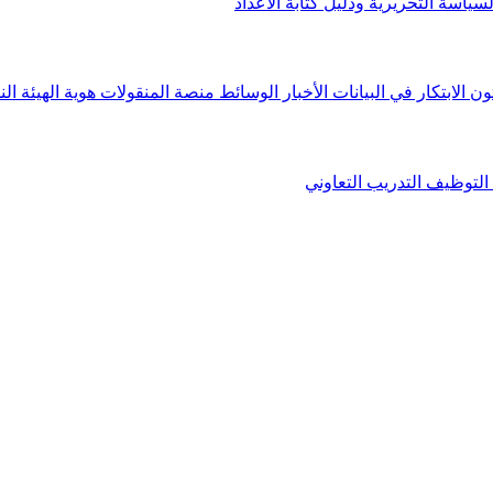
لسياسة التحريرية ودليل كتابة الأعداد
ون الابتكار في البيانات
الأخبار
الوسائط
منصة المنقولات
هوية الهيئة
الن
التوظيف
التدريب التعاوني