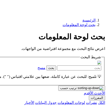
الرئيسية
بحث لوحة المعلومات
بحث لوحة المعلومات
اعرض نتائج البحث مع مجموعة افتراضية من الواجهات.
شريط البحث
مسح
بحث
💡 تلميح: للبحث عن عبارة كاملة، ضعها بين علامتي اقتباس (" "). مث
ترتيب حسب
الأحدث
الأقدم
المفرزات
الكل
نشرات
لوحات المعلومات
جدول البيانات
الأخبار