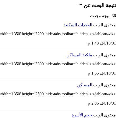
نتيجة البحث عن “”
36 نتيجة وجدت
محتوى الويب
الوحدات السكنية
<tableau-viz id='tableau-viz' src='https://tableau.stats.gov.sa/views/Residential/NW-ResidentialHousing' width='1350' height='3200' hide-tabs toolbar='hidden' ></tableau-viz>
01‏/10‏/24، 1:43 م
محتوى الويب
ملكية المساكن
<tableau-viz id='tableau-viz' src='https://tableau.stats.gov.sa/views/OwnershipArabic/NW_Ownership' width='1350' height='3300' hide-tabs toolbar='hidden' ></tableau-viz>
01‏/10‏/24، 1:55 م
محتوى الويب
المساكن
<tableau-viz id='tableau-viz' src='https://tableau.stats.gov.sa/views/DwellingsArabic/NW-Dwellings' width='1350' height='2500' hide-tabs toolbar='hidden' ></tableau-viz>
01‏/10‏/24، 2:06 م
محتوى الويب
حجم الأسرة