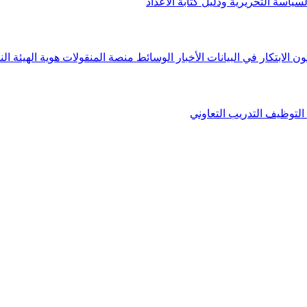
لسياسة التحريرية ودليل كتابة الأعداد
ون الابتكار في البيانات
الأخبار
الوسائط
منصة المنقولات
هوية الهيئة
الن
التوظيف
التدريب التعاوني