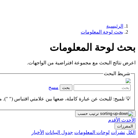
الرئيسية
بحث لوحة المعلومات
بحث لوحة المعلومات
اعرض نتائج البحث مع مجموعة افتراضية من الواجهات.
شريط البحث
مسح
بحث
💡 تلميح: للبحث عن عبارة كاملة، ضعها بين علامتي اقتباس (" "). مث
ترتيب حسب
الأحدث
الأقدم
المفرزات
الكل
نشرات
لوحات المعلومات
جدول البيانات
الأخبار