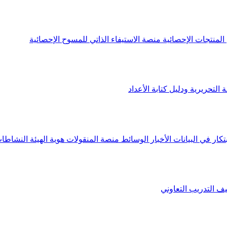
لمنتجات الإحصائية
منصة الاستيفاء الذاتي للمسوح الإحصائية
 التحريرية ودليل كتابة الأعداد
تكار في البيانات
الأخبار
الوسائط
منصة المنقولات
هوية الهيئة
النشاطات
يف
التدريب التعاوني