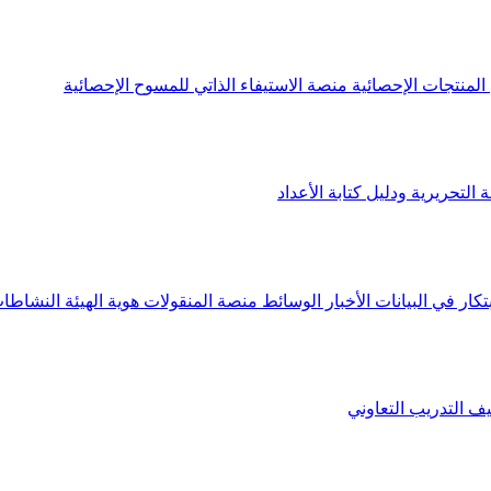
لمنتجات الإحصائية
منصة الاستيفاء الذاتي للمسوح الإحصائية
 التحريرية ودليل كتابة الأعداد
تكار في البيانات
الأخبار
الوسائط
منصة المنقولات
هوية الهيئة
النشاطات
يف
التدريب التعاوني