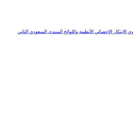
نوي
الابتكار الإحصائي
الأنظمة واللوائح
المنتدى السعودي الثاني