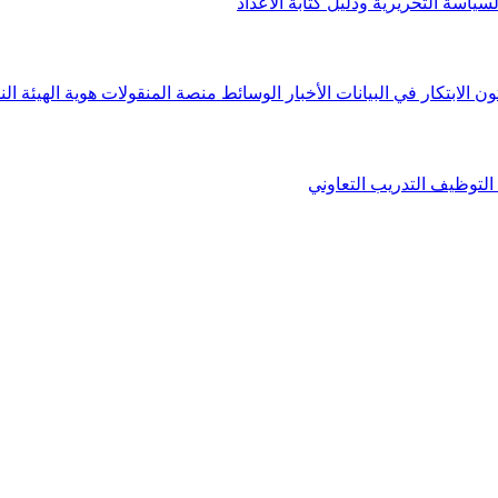
لسياسة التحريرية ودليل كتابة الأعداد
ون الابتكار في البيانات
الأخبار
الوسائط
منصة المنقولات
هوية الهيئة
الن
التوظيف
التدريب التعاوني