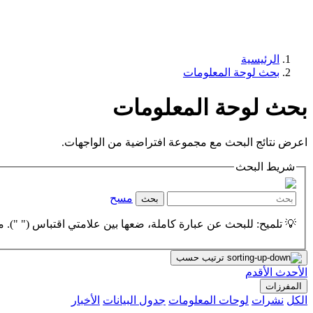
الرئيسية
بحث لوحة المعلومات
بحث لوحة المعلومات
اعرض نتائج البحث مع مجموعة افتراضية من الواجهات.
شريط البحث
مسح
بحث
💡 تلميح: للبحث عن عبارة كاملة، ضعها بين علامتي اقتباس (" "). مث
ترتيب حسب
الأحدث
الأقدم
المفرزات
الكل
نشرات
لوحات المعلومات
جدول البيانات
الأخبار