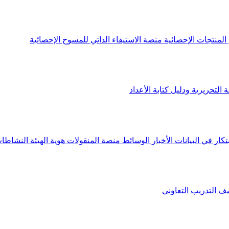
لمنتجات الإحصائية
منصة الاستيفاء الذاتي للمسوح الإحصائية
 التحريرية ودليل كتابة الأعداد
تكار في البيانات
الأخبار
الوسائط
منصة المنقولات
هوية الهيئة
النشاطات
يف
التدريب التعاوني