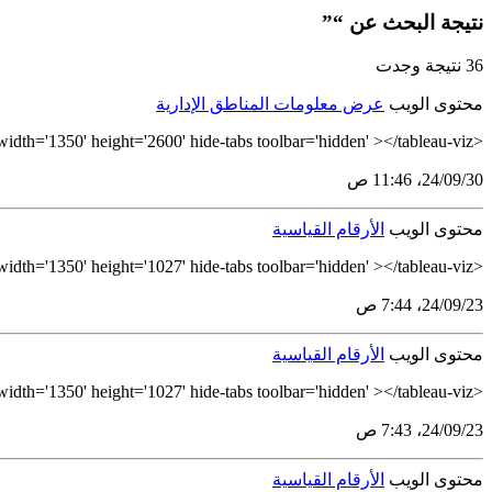
نتيجة البحث عن “”
36 نتيجة وجدت
محتوى الويب
عرض معلومات المناطق الإدارية
<tableau-viz id='tableau-viz' src='https://tableau.stats.gov.sa/views/RegionalArabicFinal_17297910796650/NW_KSAvsRegion' width='1350' height='2600' hide-tabs toolbar='hidden' ></tableau-viz>
30‏/09‏/24، 11:46 ص
محتوى الويب
الأرقام القياسية
<tableau-viz id='tableau-viz' src='https://tableau.stats.gov.sa/views/_17298705184160/ImportIndices' width='1350' height='1027' hide-tabs toolbar='hidden' ></tableau-viz>
23‏/09‏/24، 7:44 ص
محتوى الويب
الأرقام القياسية
<tableau-viz id='tableau-viz' src='https://tableau.stats.gov.sa/views/_17298705184160/TradeIndices' width='1350' height='1027' hide-tabs toolbar='hidden' ></tableau-viz>
23‏/09‏/24، 7:43 ص
محتوى الويب
الأرقام القياسية