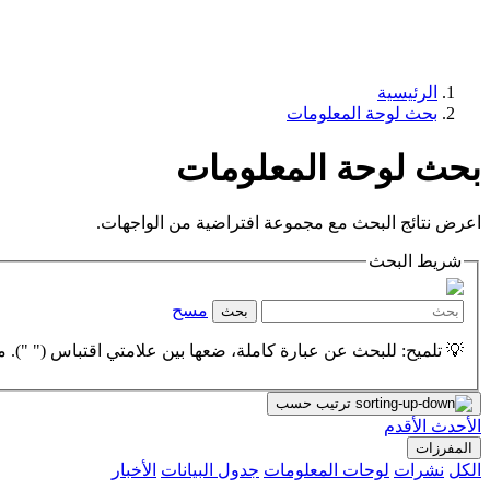
الرئيسية
بحث لوحة المعلومات
بحث لوحة المعلومات
اعرض نتائج البحث مع مجموعة افتراضية من الواجهات.
شريط البحث
مسح
بحث
💡 تلميح: للبحث عن عبارة كاملة، ضعها بين علامتي اقتباس (" "). مث
ترتيب حسب
الأحدث
الأقدم
المفرزات
الكل
نشرات
لوحات المعلومات
جدول البيانات
الأخبار