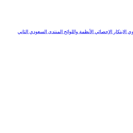
نوي
الابتكار الإحصائي
الأنظمة واللوائح
المنتدى السعودي الثاني