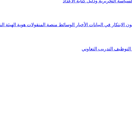
لسياسة التحريرية ودليل كتابة الأعداد
ون الابتكار في البيانات
الأخبار
الوسائط
منصة المنقولات
هوية الهيئة
الن
التوظيف
التدريب التعاوني