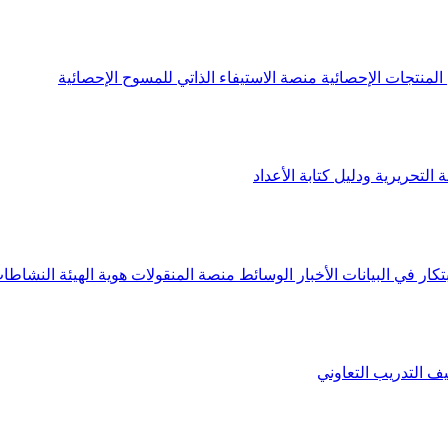
لمنتجات الإحصائية
منصة الاستيفاء الذاتي للمسوح الإحصائية
 التحريرية ودليل كتابة الأعداد
تكار في البيانات
الأخبار
الوسائط
منصة المنقولات
هوية الهيئة
النشاطات
يف
التدريب التعاوني