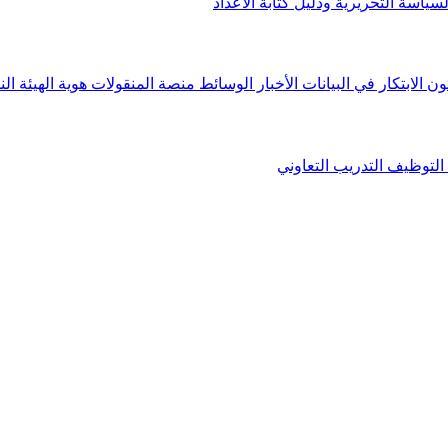
لسياسة التحريرية ودليل كتابة الأعداد
ون الابتكار في البيانات
الأخبار
الوسائط
منصة المنقولات
هوية الهيئة
الن
التوظيف
التدريب التعاوني