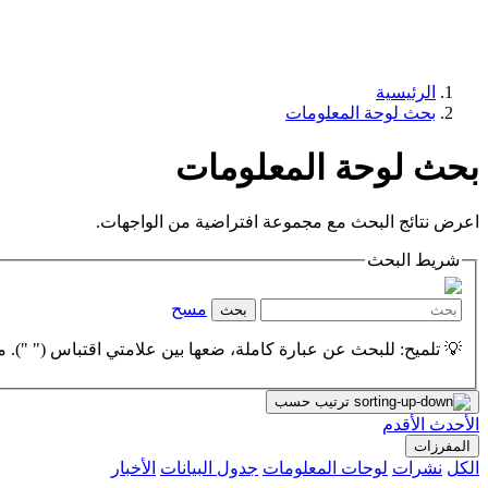
الرئيسية
بحث لوحة المعلومات
بحث لوحة المعلومات
اعرض نتائج البحث مع مجموعة افتراضية من الواجهات.
شريط البحث
مسح
بحث
💡 تلميح: للبحث عن عبارة كاملة، ضعها بين علامتي اقتباس (" "). مث
ترتيب حسب
الأحدث
الأقدم
المفرزات
الكل
نشرات
لوحات المعلومات
جدول البيانات
الأخبار