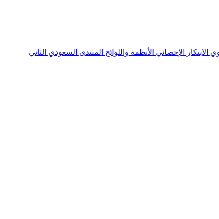
نوي
الابتكار الإحصائي
الأنظمة واللوائح
المنتدى السعودي الثاني