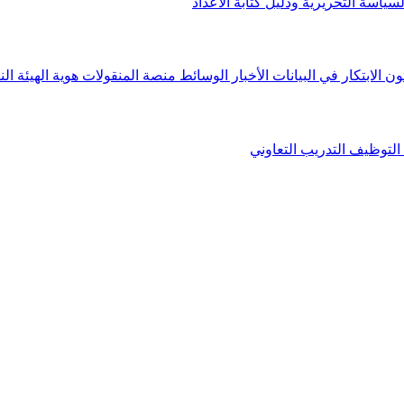
لسياسة التحريرية ودليل كتابة الأعداد
ون الابتكار في البيانات
الأخبار
الوسائط
منصة المنقولات
هوية الهيئة
الن
التوظيف
التدريب التعاوني