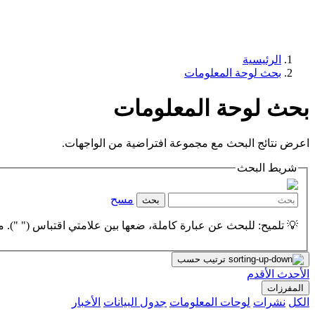
الرئيسية
بحث لوحة المعلومات
بحث لوحة المعلومات
اعرض نتائج البحث مع مجموعة افتراضية من الواجهات.
شريط البحث
مسح
بحث
💡 تلميح: للبحث عن عبارة كاملة، ضعها بين علامتي اقتباس (" "). مث
ترتيب حسب
الأحدث
الأقدم
المفرزات
الكل
نشرات
لوحات المعلومات
جدول البيانات
الأخبار