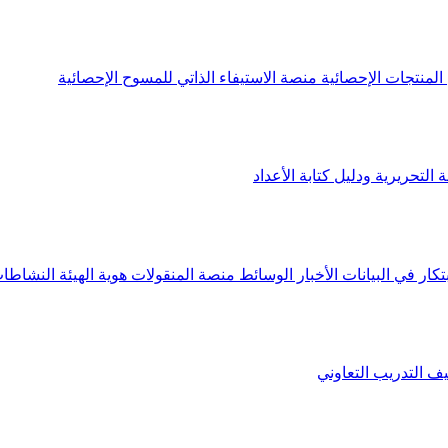
لمنتجات الإحصائية
منصة الاستيفاء الذاتي للمسوح الإحصائية
 التحريرية ودليل كتابة الأعداد
تكار في البيانات
الأخبار
الوسائط
منصة المنقولات
هوية الهيئة
النشاطات
يف
التدريب التعاوني