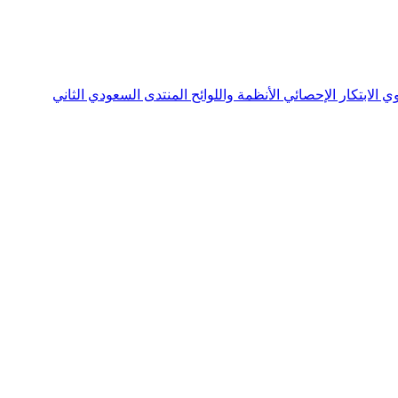
نوي
الابتكار الإحصائي
الأنظمة واللوائح
المنتدى السعودي الثاني