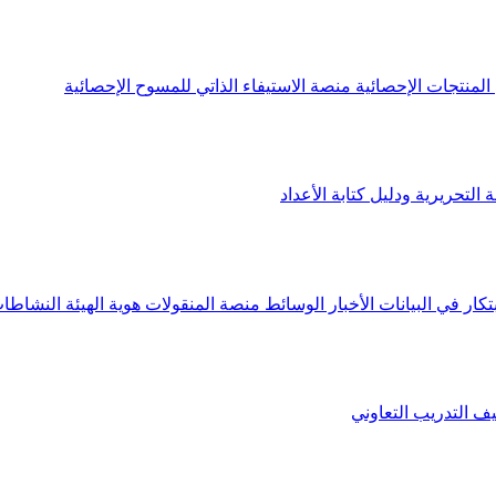
لمنتجات الإحصائية
منصة الاستيفاء الذاتي للمسوح الإحصائية
 التحريرية ودليل كتابة الأعداد
تكار في البيانات
الأخبار
الوسائط
منصة المنقولات
هوية الهيئة
النشاطات
يف
التدريب التعاوني