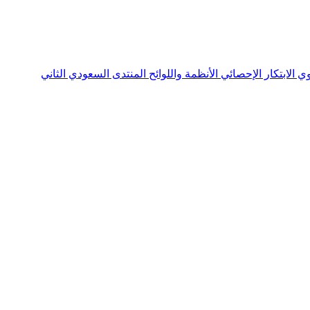
نوي
الابتكار الإحصائي
الأنظمة واللوائح
المنتدى السعودي الثاني