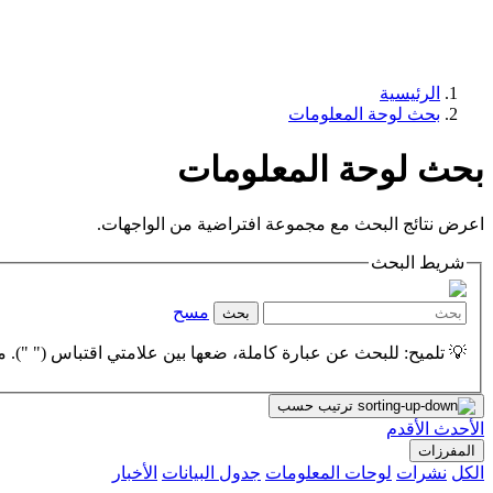
الرئيسية
بحث لوحة المعلومات
بحث لوحة المعلومات
اعرض نتائج البحث مع مجموعة افتراضية من الواجهات.
شريط البحث
مسح
بحث
💡 تلميح: للبحث عن عبارة كاملة، ضعها بين علامتي اقتباس (" "). مث
ترتيب حسب
الأحدث
الأقدم
المفرزات
الكل
نشرات
لوحات المعلومات
جدول البيانات
الأخبار