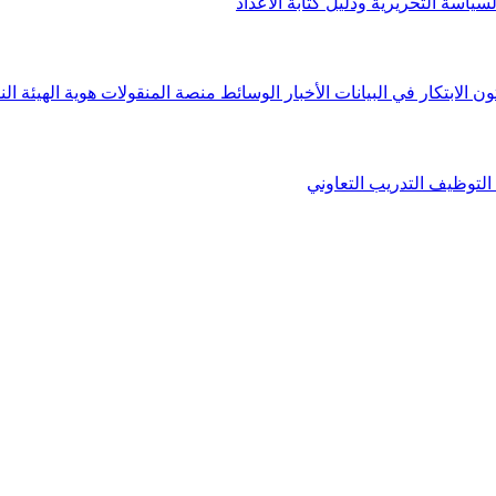
لسياسة التحريرية ودليل كتابة الأعداد
ون الابتكار في البيانات
الأخبار
الوسائط
منصة المنقولات
هوية الهيئة
الن
التوظيف
التدريب التعاوني