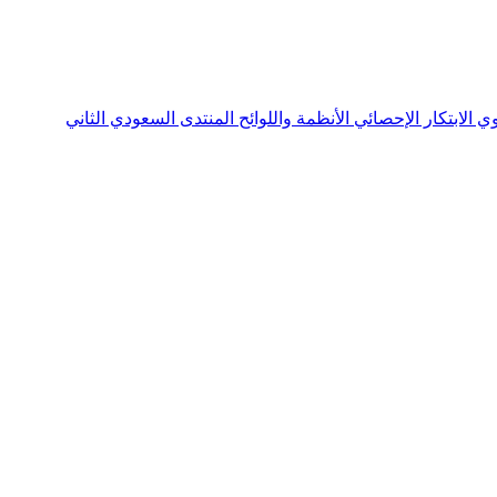
نوي
الابتكار الإحصائي
الأنظمة واللوائح
المنتدى السعودي الثاني