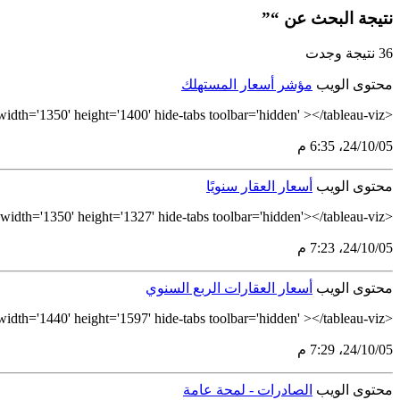
نتيجة البحث عن “”
36 نتيجة وجدت
محتوى الويب
مؤشر أسعار المستهلك
<tableau-viz id='tableau-viz' src='https://tableau.stats.gov.sa/views/_17298862394480/NW-CPIDashboard' width='1350' height='1400' hide-tabs toolbar='hidden' ></tableau-viz>
05‏/10‏/24، 6:35 م
محتوى الويب
أسعار العقار سنويًا
<tableau-viz id='tableau-viz' src='https://tableau.stats.gov.sa/views/-_17298893189830/R-RealEstateYearlyDashboard' width='1350' height='1327' hide-tabs toolbar='hidden'></tableau-viz>
05‏/10‏/24، 7:23 م
محتوى الويب
أسعار العقارات الربع السنوي
<tableau-viz id='tableau-viz' src='https://tableau.stats.gov.sa/views/-_17298889506350/R-RealEstatePricesQuarterly' width='1440' height='1597' hide-tabs toolbar='hidden' ></tableau-viz>
05‏/10‏/24، 7:29 م
محتوى الويب
الصادرات - لمحة عامة