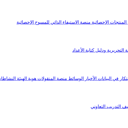
لمنتجات الإحصائية
منصة الاستيفاء الذاتي للمسوح الإحصائية
 التحريرية ودليل كتابة الأعداد
تكار في البيانات
الأخبار
الوسائط
منصة المنقولات
هوية الهيئة
النشاطات
يف
التدريب التعاوني