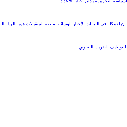
لسياسة التحريرية ودليل كتابة الأعداد
ون الابتكار في البيانات
الأخبار
الوسائط
منصة المنقولات
هوية الهيئة
الن
التوظيف
التدريب التعاوني