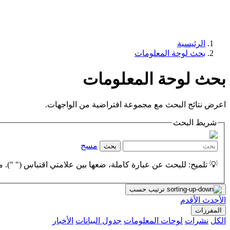
الرئيسية
بحث لوحة المعلومات
بحث لوحة المعلومات
اعرض نتائج البحث مع مجموعة افتراضية من الواجهات.
شريط البحث
مسح
بحث
💡 تلميح: للبحث عن عبارة كاملة، ضعها بين علامتي اقتباس (" "). مث
ترتيب حسب
الأحدث
الأقدم
المفرزات
الكل
نشرات
لوحات المعلومات
جدول البيانات
الأخبار