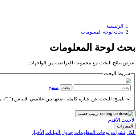
الرئيسية
بحث لوحة المعلومات
بحث لوحة المعلومات
اعرض نتائج البحث مع مجموعة افتراضية من الواجهات.
شريط البحث
مسح
بحث
💡 تلميح: للبحث عن عبارة كاملة، ضعها بين علامتي اقتباس (" "). مث
ترتيب حسب
الأحدث
الأقدم
المفرزات
الكل
نشرات
لوحات المعلومات
جدول البيانات
الأخبار