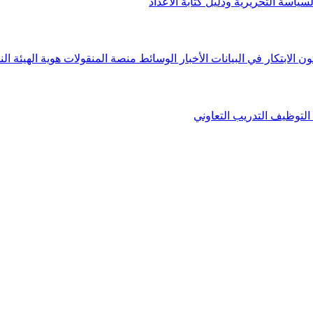
لسياسة التحريرية ودليل كتابة الأعداد
ون الابتكار في البيانات
الأخبار
الوسائط
منصة المنقولات
هوية الهيئة
الن
التوظيف
التدريب التعاوني