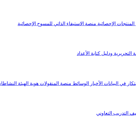
لمنتجات الإحصائية
منصة الاستيفاء الذاتي للمسوح الإحصائية
 التحريرية ودليل كتابة الأعداد
تكار في البيانات
الأخبار
الوسائط
منصة المنقولات
هوية الهيئة
النشاطات
يف
التدريب التعاوني