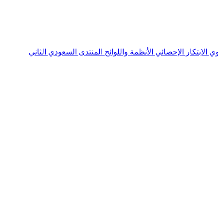
نوي
الابتكار الإحصائي
الأنظمة واللوائح
المنتدى السعودي الثاني