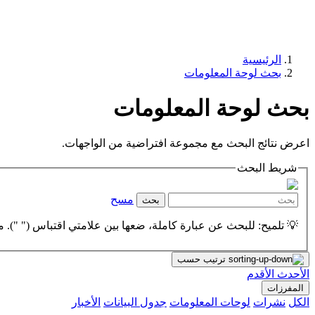
الرئيسية
بحث لوحة المعلومات
بحث لوحة المعلومات
اعرض نتائج البحث مع مجموعة افتراضية من الواجهات.
شريط البحث
مسح
بحث
💡 تلميح: للبحث عن عبارة كاملة، ضعها بين علامتي اقتباس (" "). مث
ترتيب حسب
الأحدث
الأقدم
المفرزات
الكل
نشرات
لوحات المعلومات
جدول البيانات
الأخبار