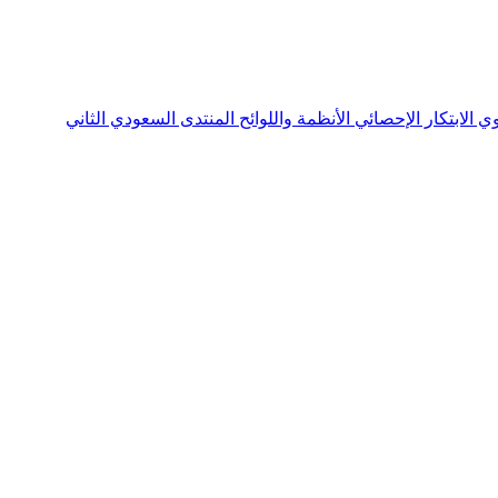
نوي
الابتكار الإحصائي
الأنظمة واللوائح
المنتدى السعودي الثاني