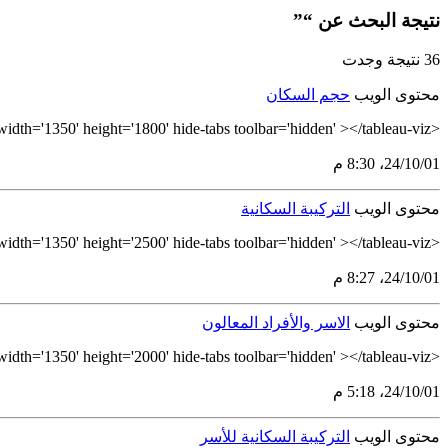
نتيجة البحث عن “”
36 نتيجة وجدت
محتوى الويب
حجم السكان
<tableau-viz id='tableau-viz' src='https://tableau.stats.gov.sa/views/PopulationSizeArabic/NW-PopulationSize' width='1350' height='1800' hide-tabs toolbar='hidden' ></tableau-viz>
01‏/10‏/24، 8:30 م
محتوى الويب
التركيبة السكانية
<tableau-viz id='tableau-viz' src='https://tableau.stats.gov.sa/views/AgeStructureArabic/AverageAge' width='1350' height='2500' hide-tabs toolbar='hidden' ></tableau-viz>
01‏/10‏/24، 8:27 م
محتوى الويب
الاسر والأفراد المعالون
<tableau-viz id='tableau-viz' src='https://tableau.stats.gov.sa/views/DependencyRatioArabic_17298611987410/DependencyRatio' width='1350' height='2000' hide-tabs toolbar='hidden' ></tableau-viz>
01‏/10‏/24، 5:18 م
محتوى الويب
التركيبة السكانية للأسر