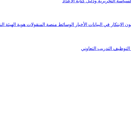
لسياسة التحريرية ودليل كتابة الأعداد
ون الابتكار في البيانات
الأخبار
الوسائط
منصة المنقولات
هوية الهيئة
الن
التوظيف
التدريب التعاوني