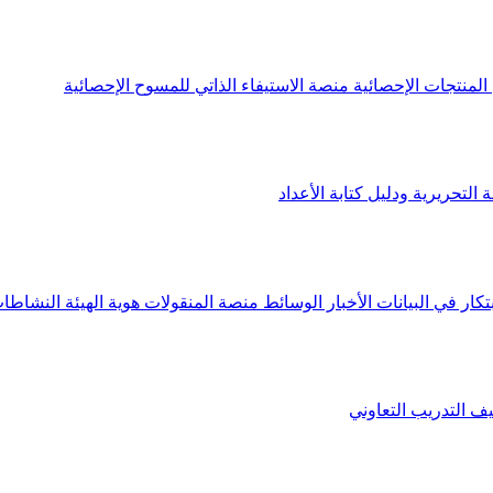
لمنتجات الإحصائية
منصة الاستيفاء الذاتي للمسوح الإحصائية
 التحريرية ودليل كتابة الأعداد
تكار في البيانات
الأخبار
الوسائط
منصة المنقولات
هوية الهيئة
النشاطات
يف
التدريب التعاوني