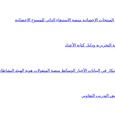
لمنتجات الإحصائية
منصة الاستيفاء الذاتي للمسوح الإحصائية
 التحريرية ودليل كتابة الأعداد
تكار في البيانات
الأخبار
الوسائط
منصة المنقولات
هوية الهيئة
النشاطات
يف
التدريب التعاوني