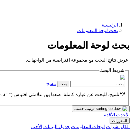
الرئيسية
بحث لوحة المعلومات
بحث لوحة المعلومات
اعرض نتائج البحث مع مجموعة افتراضية من الواجهات.
شريط البحث
مسح
بحث
💡 تلميح: للبحث عن عبارة كاملة، ضعها بين علامتي اقتباس (" "). مث
ترتيب حسب
الأحدث
الأقدم
المفرزات
الكل
نشرات
لوحات المعلومات
جدول البيانات
الأخبار