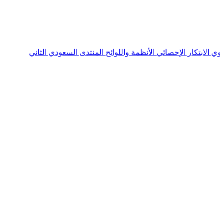
نوي
الابتكار الإحصائي
الأنظمة واللوائح
المنتدى السعودي الثاني