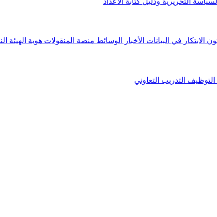
لسياسة التحريرية ودليل كتابة الأعداد
ون الابتكار في البيانات
الأخبار
الوسائط
منصة المنقولات
هوية الهيئة
الن
التوظيف
التدريب التعاوني