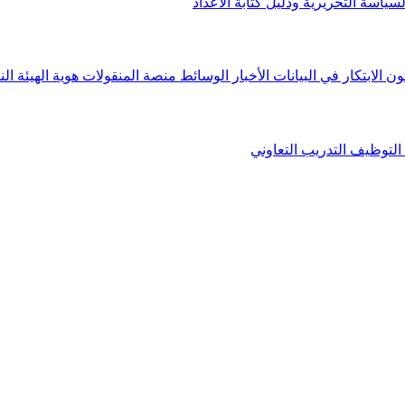
لسياسة التحريرية ودليل كتابة الأعداد
ون الابتكار في البيانات
الأخبار
الوسائط
منصة المنقولات
هوية الهيئة
الن
التوظيف
التدريب التعاوني