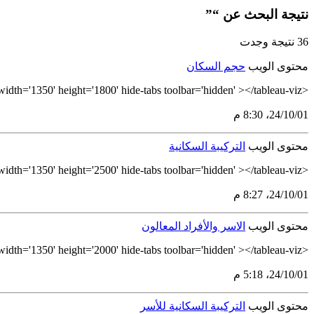
نتيجة البحث عن “”
36 نتيجة وجدت
محتوى الويب
حجم السكان
<tableau-viz id='tableau-viz' src='https://tableau.stats.gov.sa/views/PopulationSizeArabic/NW-PopulationSize' width='1350' height='1800' hide-tabs toolbar='hidden' ></tableau-viz>
01‏/10‏/24، 8:30 م
محتوى الويب
التركيبة السكانية
<tableau-viz id='tableau-viz' src='https://tableau.stats.gov.sa/views/AgeStructureArabic/AverageAge' width='1350' height='2500' hide-tabs toolbar='hidden' ></tableau-viz>
01‏/10‏/24، 8:27 م
محتوى الويب
الاسر والأفراد المعالون
<tableau-viz id='tableau-viz' src='https://tableau.stats.gov.sa/views/DependencyRatioArabic_17298611987410/DependencyRatio' width='1350' height='2000' hide-tabs toolbar='hidden' ></tableau-viz>
01‏/10‏/24، 5:18 م
محتوى الويب
التركيبة السكانية للأسر