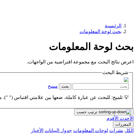
الرئيسية
بحث لوحة المعلومات
بحث لوحة المعلومات
اعرض نتائج البحث مع مجموعة افتراضية من الواجهات.
شريط البحث
مسح
بحث
💡 تلميح: للبحث عن عبارة كاملة، ضعها بين علامتي اقتباس (" "). مث
ترتيب حسب
الأحدث
الأقدم
المفرزات
الكل
نشرات
لوحات المعلومات
جدول البيانات
الأخبار