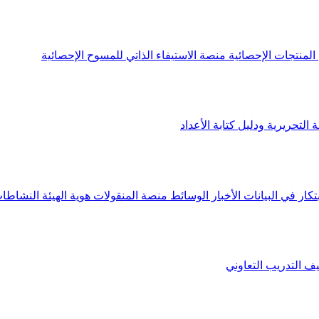
لمنتجات الإحصائية
منصة الاستيفاء الذاتي للمسوح الإحصائية
 التحريرية ودليل كتابة الأعداد
تكار في البيانات
الأخبار
الوسائط
منصة المنقولات
هوية الهيئة
النشاطات
يف
التدريب التعاوني