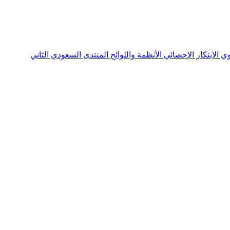
نوي
الابتكار الإحصائي
الأنظمة واللوائح
المنتدى السعودي الثاني