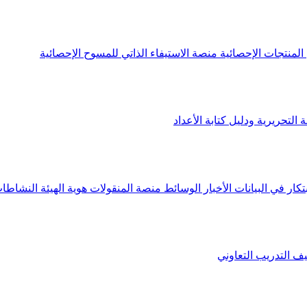
لمنتجات الإحصائية
منصة الاستيفاء الذاتي للمسوح الإحصائية
 التحريرية ودليل كتابة الأعداد
تكار في البيانات
الأخبار
الوسائط
منصة المنقولات
هوية الهيئة
النشاطات
يف
التدريب التعاوني