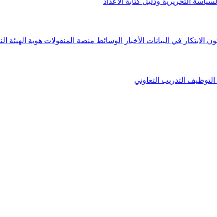
لسياسة التحريرية ودليل كتابة الأعداد
ون الابتكار في البيانات
الأخبار
الوسائط
منصة المنقولات
هوية الهيئة
الن
التوظيف
التدريب التعاوني