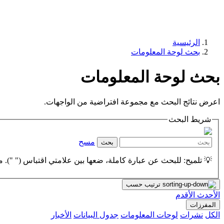
الرئيسية
بحث لوحة المعلومات
بحث لوحة المعلومات
اعرض نتائج البحث مع مجموعة افتراضية من الواجهات.
شريط البحث
مسح
بحث
💡 تلميح: للبحث عن عبارة كاملة، ضعها بين علامتي اقتباس (" "). مث
ترتيب حسب
الأحدث
الأقدم
المفرزات
الكل
نشرات
لوحات المعلومات
جدول البيانات
الأخبار