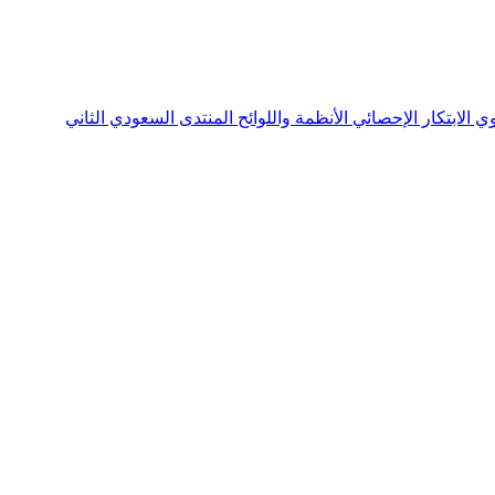
نوي
الابتكار الإحصائي
الأنظمة واللوائح
المنتدى السعودي الثاني