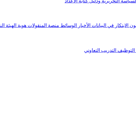
لسياسة التحريرية ودليل كتابة الأعداد
ون الابتكار في البيانات
الأخبار
الوسائط
منصة المنقولات
هوية الهيئة
الن
التوظيف
التدريب التعاوني