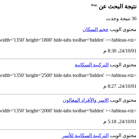
نتيجة البحث عن “”
36 نتيجة وجدت
محتوى الويب
حجم السكان
<tableau-viz id='tableau-viz' src='https://tableau.stats.gov.sa/views/PopulationSizeArabic/NW-PopulationSize' width='1350' height='1800' hide-tabs toolbar='hidden' ></tableau-viz>
01‏/10‏/24، 8:30 م
محتوى الويب
التركيبة السكانية
<tableau-viz id='tableau-viz' src='https://tableau.stats.gov.sa/views/AgeStructureArabic/AverageAge' width='1350' height='2500' hide-tabs toolbar='hidden' ></tableau-viz>
01‏/10‏/24، 8:27 م
محتوى الويب
الاسر والأفراد المعالون
<tableau-viz id='tableau-viz' src='https://tableau.stats.gov.sa/views/DependencyRatioArabic_17298611987410/DependencyRatio' width='1350' height='2000' hide-tabs toolbar='hidden' ></tableau-viz>
01‏/10‏/24، 5:18 م
محتوى الويب
التركيبة السكانية للأسر