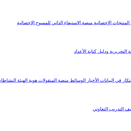
لمنتجات الإحصائية
منصة الاستيفاء الذاتي للمسوح الإحصائية
 التحريرية ودليل كتابة الأعداد
تكار في البيانات
الأخبار
الوسائط
منصة المنقولات
هوية الهيئة
النشاطات
يف
التدريب التعاوني