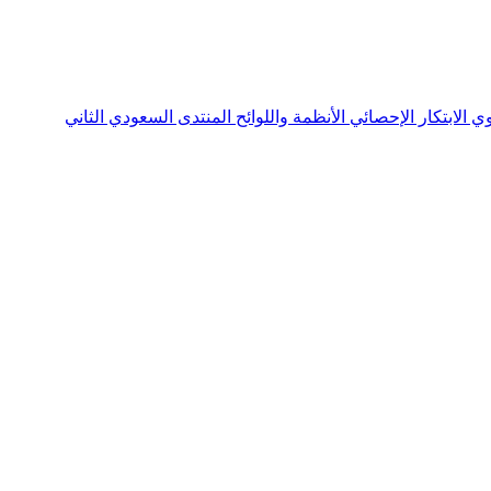
نوي
الابتكار الإحصائي
الأنظمة واللوائح
المنتدى السعودي الثاني