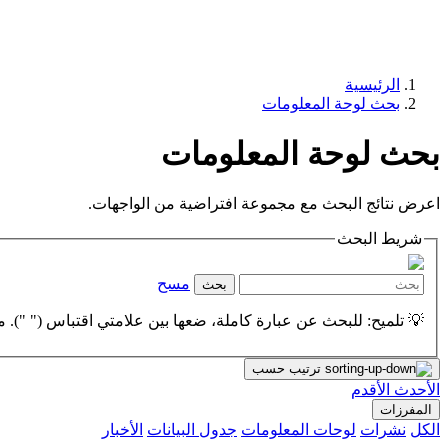
الرئيسية
بحث لوحة المعلومات
بحث لوحة المعلومات
اعرض نتائج البحث مع مجموعة افتراضية من الواجهات.
شريط البحث
مسح
بحث
💡 تلميح: للبحث عن عبارة كاملة، ضعها بين علامتي اقتباس (" "). مث
ترتيب حسب
الأحدث
الأقدم
المفرزات
الكل
نشرات
لوحات المعلومات
جدول البيانات
الأخبار