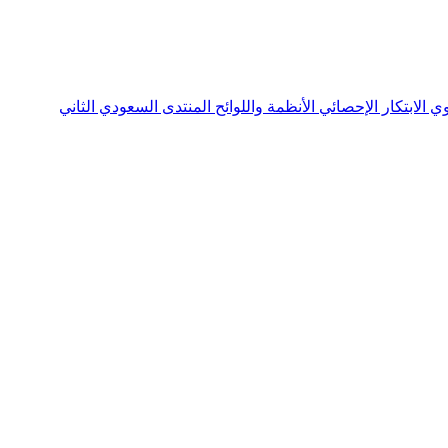
نوي
الابتكار الإحصائي
الأنظمة واللوائح
المنتدى السعودي الثاني