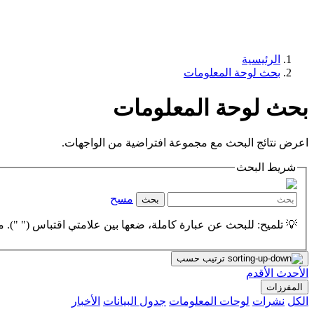
الرئيسية
بحث لوحة المعلومات
بحث لوحة المعلومات
اعرض نتائج البحث مع مجموعة افتراضية من الواجهات.
شريط البحث
مسح
بحث
💡 تلميح: للبحث عن عبارة كاملة، ضعها بين علامتي اقتباس (" "). مث
ترتيب حسب
الأحدث
الأقدم
المفرزات
الكل
نشرات
لوحات المعلومات
جدول البيانات
الأخبار