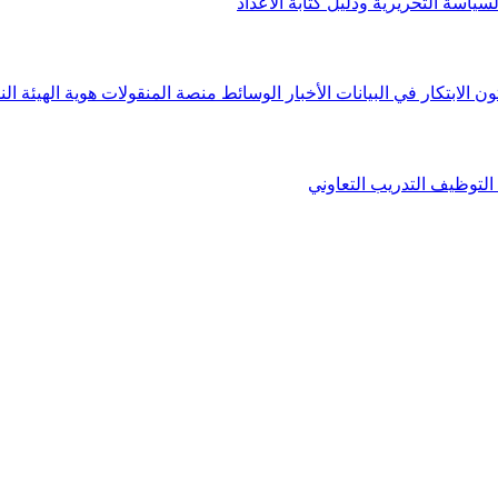
لسياسة التحريرية ودليل كتابة الأعداد
ون الابتكار في البيانات
الأخبار
الوسائط
منصة المنقولات
هوية الهيئة
الن
التوظيف
التدريب التعاوني