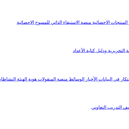
لمنتجات الإحصائية
منصة الاستيفاء الذاتي للمسوح الإحصائية
 التحريرية ودليل كتابة الأعداد
تكار في البيانات
الأخبار
الوسائط
منصة المنقولات
هوية الهيئة
النشاطات
يف
التدريب التعاوني