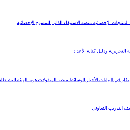
لمنتجات الإحصائية
منصة الاستيفاء الذاتي للمسوح الإحصائية
 التحريرية ودليل كتابة الأعداد
تكار في البيانات
الأخبار
الوسائط
منصة المنقولات
هوية الهيئة
النشاطات
يف
التدريب التعاوني