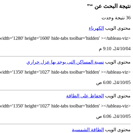
نتيجة البحث عن “”
36 نتيجة وجدت
محتوى الويب
الكهرباء
<tableau-viz id='tableau-viz' src='https://tableau.stats.gov.sa/views/ElectricityArabic/NW_ElectricitySourceAnnual' width='1280' height='1600' hide-tabs toolbar='hidden' ></tableau-viz>
04‏/10‏/24، 9:10 م
محتوى الويب
نسبة المساكن التى يوجد بها عزل حراري
<tableau-viz id='tableau-viz' src='https://tableau.stats.gov.sa/views/_17298995085550/NW_ThermalInsulationHouseholds' width='1350' height='1027' hide-tabs toolbar='hidden' ></tableau-viz>
05‏/10‏/24، 6:00 ص
محتوى الويب
الحفاظ على الطاقة
<tableau-viz id='tableau-viz' src='https://tableau.stats.gov.sa/views/_17298995085550/NW_PowerSavingDevicesHouseholds' width='1350' height='1027' hide-tabs toolbar='hidden' ></tableau-viz>
05‏/10‏/24، 6:06 ص
محتوى الويب
الطاقة الشمسية