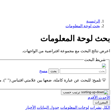
الرئيسية
بحث لوحة المعلومات
بحث لوحة المعلومات
اعرض نتائج البحث مع مجموعة افتراضية من الواجهات.
شريط البحث
مسح
بحث
💡 تلميح: للبحث عن عبارة كاملة، ضعها بين علامتي اقتباس (" "). مث
ترتيب حسب
الأحدث
الأقدم
المفرزات
الكل
نشرات
لوحات المعلومات
جدول البيانات
الأخبار