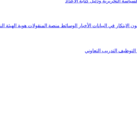
لسياسة التحريرية ودليل كتابة الأعداد
ون الابتكار في البيانات
الأخبار
الوسائط
منصة المنقولات
هوية الهيئة
الن
التوظيف
التدريب التعاوني