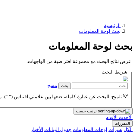
الرئيسية
بحث لوحة المعلومات
بحث لوحة المعلومات
اعرض نتائج البحث مع مجموعة افتراضية من الواجهات.
شريط البحث
مسح
بحث
💡 تلميح: للبحث عن عبارة كاملة، ضعها بين علامتي اقتباس (" "). مث
ترتيب حسب
الأحدث
الأقدم
المفرزات
الكل
نشرات
لوحات المعلومات
جدول البيانات
الأخبار