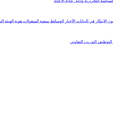
لسياسة التحريرية ودليل كتابة الأعداد
ون الابتكار في البيانات
الأخبار
الوسائط
منصة المنقولات
هوية الهيئة
الن
التوظيف
التدريب التعاوني