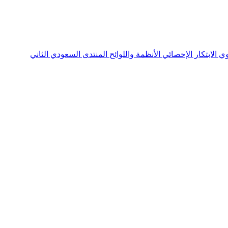
نوي
الابتكار الإحصائي
الأنظمة واللوائح
المنتدى السعودي الثاني