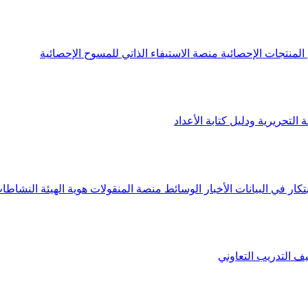
لمنتجات الإحصائية
منصة الاستيفاء الذاتي للمسوح الإحصائية
 التحريرية ودليل كتابة الأعداد
تكار في البيانات
الأخبار
الوسائط
منصة المنقولات
هوية الهيئة
النشاطات
يف
التدريب التعاوني