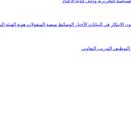
لسياسة التحريرية ودليل كتابة الأعداد
ون الابتكار في البيانات
الأخبار
الوسائط
منصة المنقولات
هوية الهيئة
الن
التوظيف
التدريب التعاوني