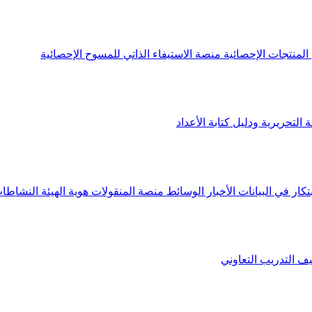
لمنتجات الإحصائية
منصة الاستيفاء الذاتي للمسوح الإحصائية
 التحريرية ودليل كتابة الأعداد
تكار في البيانات
الأخبار
الوسائط
منصة المنقولات
هوية الهيئة
النشاطات
يف
التدريب التعاوني