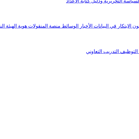
لسياسة التحريرية ودليل كتابة الأعداد
ون الابتكار في البيانات
الأخبار
الوسائط
منصة المنقولات
هوية الهيئة
الن
التوظيف
التدريب التعاوني