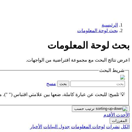
الرئيسية
بحث لوحة المعلومات
بحث لوحة المعلومات
اعرض نتائج البحث مع مجموعة افتراضية من الواجهات.
شريط البحث
مسح
بحث
💡 تلميح: للبحث عن عبارة كاملة، ضعها بين علامتي اقتباس (" "). مث
ترتيب حسب
الأحدث
الأقدم
المفرزات
الكل
نشرات
لوحات المعلومات
جدول البيانات
الأخبار