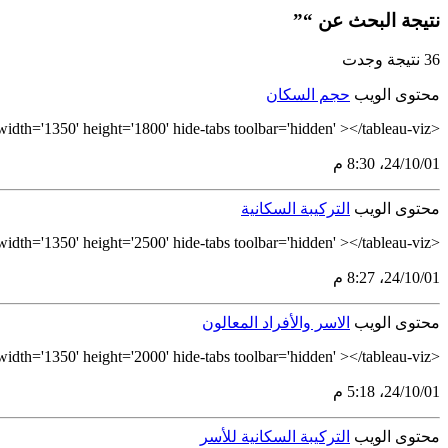
نتيجة البحث عن “”
36 نتيجة وجدت
محتوى الويب
حجم السكان
<tableau-viz id='tableau-viz' src='https://tableau.stats.gov.sa/views/PopulationSizeArabic/NW-PopulationSize' width='1350' height='1800' hide-tabs toolbar='hidden' ></tableau-viz>
01‏/10‏/24، 8:30 م
محتوى الويب
التركيبة السكانية
<tableau-viz id='tableau-viz' src='https://tableau.stats.gov.sa/views/AgeStructureArabic/AverageAge' width='1350' height='2500' hide-tabs toolbar='hidden' ></tableau-viz>
01‏/10‏/24، 8:27 م
محتوى الويب
الاسر والأفراد المعالون
<tableau-viz id='tableau-viz' src='https://tableau.stats.gov.sa/views/DependencyRatioArabic_17298611987410/DependencyRatio' width='1350' height='2000' hide-tabs toolbar='hidden' ></tableau-viz>
01‏/10‏/24، 5:18 م
محتوى الويب
التركيبة السكانية للأسر