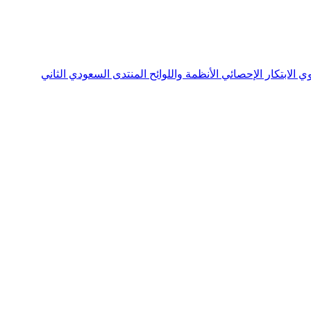
نوي
الابتكار الإحصائي
الأنظمة واللوائح
المنتدى السعودي الثاني