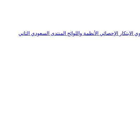
نوي
الابتكار الإحصائي
الأنظمة واللوائح
المنتدى السعودي الثاني