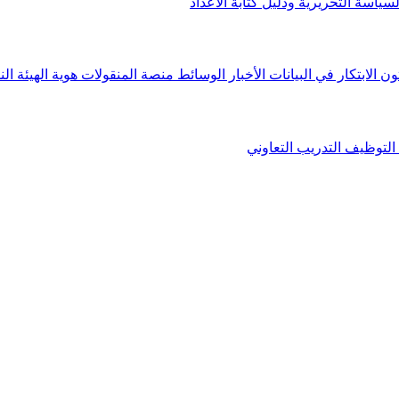
لسياسة التحريرية ودليل كتابة الأعداد
ون الابتكار في البيانات
الأخبار
الوسائط
منصة المنقولات
هوية الهيئة
الن
التوظيف
التدريب التعاوني