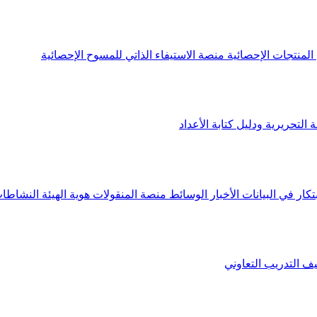
لمنتجات الإحصائية
منصة الاستيفاء الذاتي للمسوح الإحصائية
 التحريرية ودليل كتابة الأعداد
تكار في البيانات
الأخبار
الوسائط
منصة المنقولات
هوية الهيئة
النشاطات
يف
التدريب التعاوني