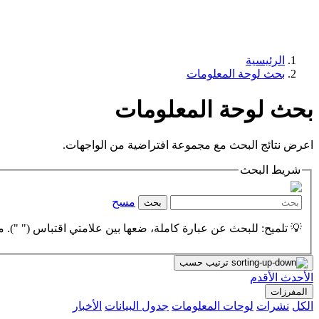
الرئيسية
بحث لوحة المعلومات
بحث لوحة المعلومات
اعرض نتائج البحث مع مجموعة افتراضية من الواجهات.
شريط البحث
مسح
بحث
💡 تلميح: للبحث عن عبارة كاملة، ضعها بين علامتي اقتباس (" "). مث
ترتيب حسب
الأحدث
الأقدم
المفرزات
الكل
نشرات
لوحات المعلومات
جدول البيانات
الأخبار