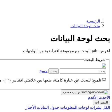
الرئيسية
بحث لوحة البيانات
بحث لوحة البيانات
اعرض نتائج البحث مع مجموعة افتراضية من الواجهات.
شريط البحث
مسح
بحث
💡 تلميح: للبحث عن عبارة كاملة، ضعها بين علامتي اقتباس (" "). مث
ترتيب حسب
الأحدث
الأقدم
المفرزات
الكل
نشرات
لوحات المعلومات
جدول البيانات
الأخبار