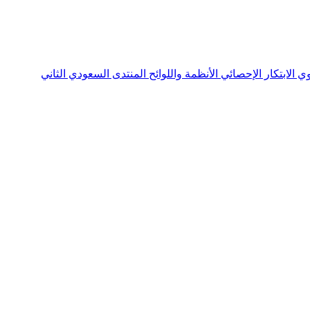
نوي
الابتكار الإحصائي
الأنظمة واللوائح
المنتدى السعودي الثاني