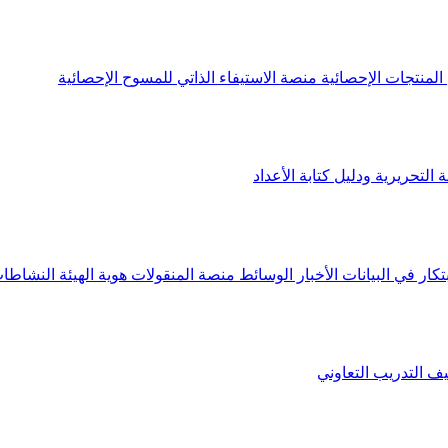
لمنتجات الإحصائية
منصة الاستيفاء الذاتي للمسوح الإحصائية
 التحريرية ودليل كتابة الأعداد
تكار في البيانات
الأخبار
الوسائط
منصة المنقولات
هوية الهيئة
النشاطات
يف
التدريب التعاوني