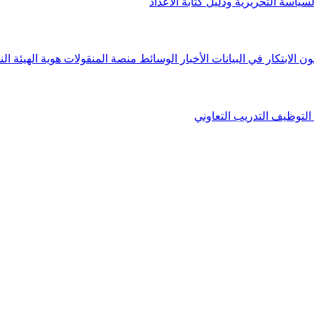
لسياسة التحريرية ودليل كتابة الأعداد
ون الابتكار في البيانات
الأخبار
الوسائط
منصة المنقولات
هوية الهيئة
الن
التوظيف
التدريب التعاوني