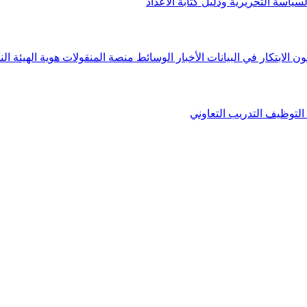
لسياسة التحريرية ودليل كتابة الأعداد
ون الابتكار في البيانات
الأخبار
الوسائط
منصة المنقولات
هوية الهيئة
الن
التوظيف
التدريب التعاوني