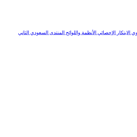
نوي
الابتكار الإحصائي
الأنظمة واللوائح
المنتدى السعودي الثاني