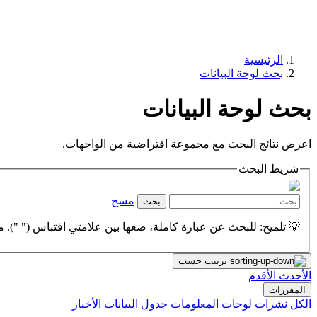
الرئيسية
بحث لوحة البيانات
بحث لوحة البيانات
اعرض نتائج البحث مع مجموعة افتراضية من الواجهات.
شريط البحث
مسح
بحث
💡 تلميح: للبحث عن عبارة كاملة، ضعها بين علامتي اقتباس (" "). مث
ترتيب حسب
الأحدث
الأقدم
المفرزات
الكل
نشرات
لوحات المعلومات
جدول البيانات
الأخبار