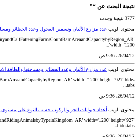
نتيجة البحث عن “”
3777 نتيجة وجدت
محتوى الويب
عدد مزارع الألبان وتسمين العجول وعدد الحظائر ومساحتها 
_DairyandCalfFatteningFarmsCountBarnAreaandCapacitybyRegion_AR'
width='1200'...
12‏/04‏/26، 9:36 ص
محتوى الويب
عدد مزارع الألبان وعدد الحظائر ومساحتها والطاقة الاستيع
tBarnAreaandCapacitybyRegion_AR' width='1200' height='927' hide-
tabs...
12‏/04‏/26، 9:36 ص
محتوى الويب
أعداد حيوانات الجر والركوب حسب النوع على مستوى المملك
htandRidingAnimalsbyTypeinKingdom_AR' width='1200' height='927'
hide-tabs...
12‏/04‏/26، 9:36 ص