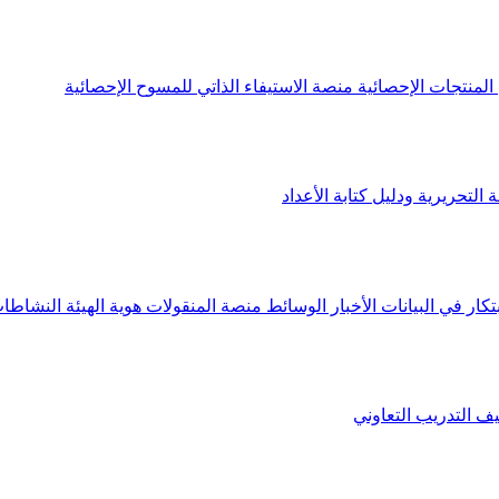
لمنتجات الإحصائية
منصة الاستيفاء الذاتي للمسوح الإحصائية
 التحريرية ودليل كتابة الأعداد
تكار في البيانات
الأخبار
الوسائط
منصة المنقولات
هوية الهيئة
النشاطات
يف
التدريب التعاوني