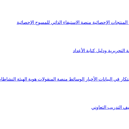
لمنتجات الإحصائية
منصة الاستيفاء الذاتي للمسوح الإحصائية
 التحريرية ودليل كتابة الأعداد
تكار في البيانات
الأخبار
الوسائط
منصة المنقولات
هوية الهيئة
النشاطات
يف
التدريب التعاوني