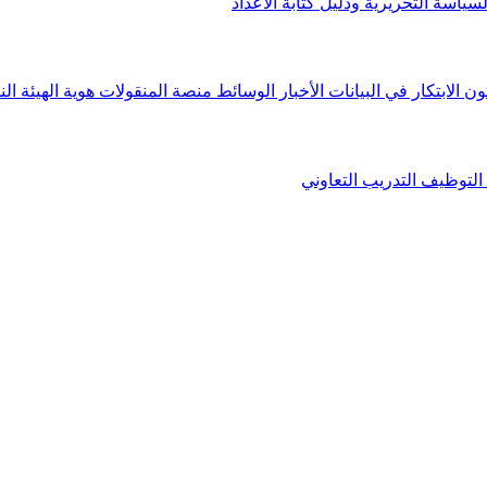
لسياسة التحريرية ودليل كتابة الأعداد
ون الابتكار في البيانات
الأخبار
الوسائط
منصة المنقولات
هوية الهيئة
الن
التوظيف
التدريب التعاوني