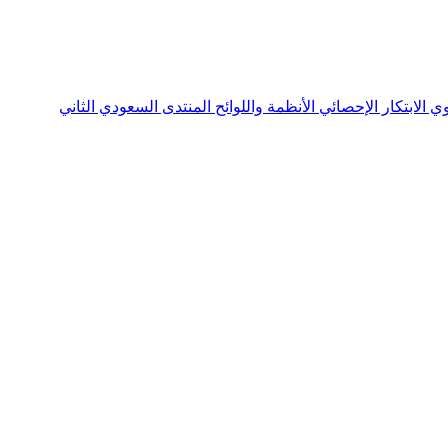
نوي
الابتكار الإحصائي
الأنظمة واللوائح
المنتدى السعودي الثاني