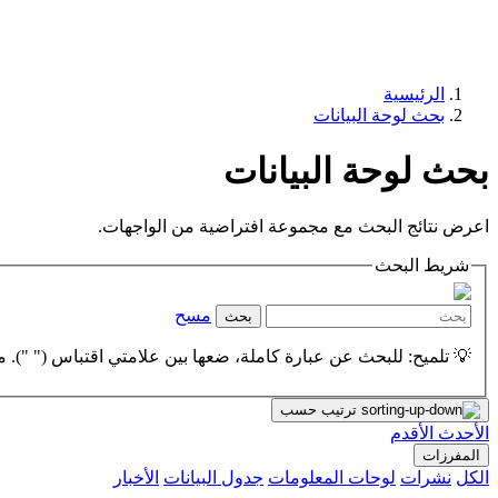
الرئيسية
بحث لوحة البيانات
بحث لوحة البيانات
اعرض نتائج البحث مع مجموعة افتراضية من الواجهات.
شريط البحث
مسح
بحث
💡 تلميح: للبحث عن عبارة كاملة، ضعها بين علامتي اقتباس (" "). مث
ترتيب حسب
الأحدث
الأقدم
المفرزات
الكل
نشرات
لوحات المعلومات
جدول البيانات
الأخبار