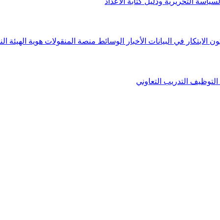
لسياسة التحريرية ودليل كتابة الأعداد
ون الابتكار في البيانات
الأخبار
الوسائط
منصة المنقولات
هوية الهيئة
الن
التوظيف
التدريب التعاوني