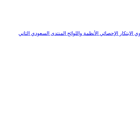
نوي
الابتكار الإحصائي
الأنظمة واللوائح
المنتدى السعودي الثاني