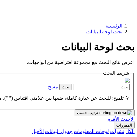
الرئيسية
بحث لوحة البيانات
بحث لوحة البيانات
اعرض نتائج البحث مع مجموعة افتراضية من الواجهات.
شريط البحث
مسح
بحث
💡 تلميح: للبحث عن عبارة كاملة، ضعها بين علامتي اقتباس (" "). مث
ترتيب حسب
الأحدث
الأقدم
المفرزات
الكل
نشرات
لوحات المعلومات
جدول البيانات
الأخبار