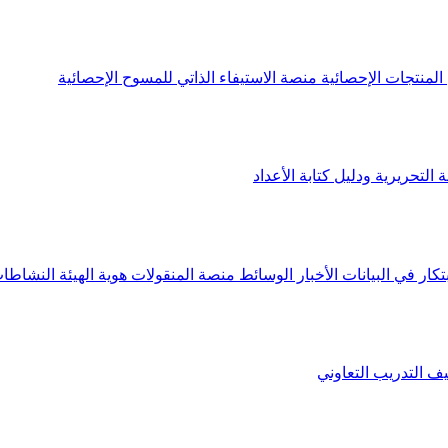
لمنتجات الإحصائية
منصة الاستيفاء الذاتي للمسوح الإحصائية
 التحريرية ودليل كتابة الأعداد
تكار في البيانات
الأخبار
الوسائط
منصة المنقولات
هوية الهيئة
النشاطات
يف
التدريب التعاوني