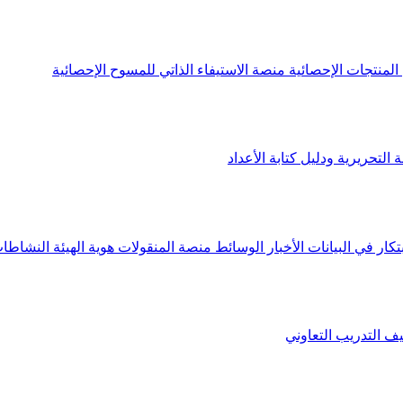
لمنتجات الإحصائية
منصة الاستيفاء الذاتي للمسوح الإحصائية
 التحريرية ودليل كتابة الأعداد
تكار في البيانات
الأخبار
الوسائط
منصة المنقولات
هوية الهيئة
النشاطات
يف
التدريب التعاوني