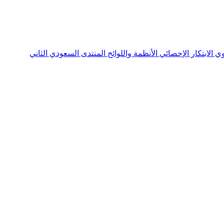
نوي
الابتكار الإحصائي
الأنظمة واللوائح
المنتدى السعودي الثاني