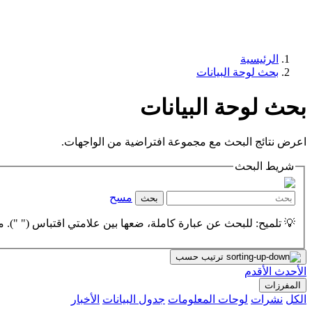
الرئيسية
بحث لوحة البيانات
بحث لوحة البيانات
اعرض نتائج البحث مع مجموعة افتراضية من الواجهات.
شريط البحث
مسح
بحث
💡 تلميح: للبحث عن عبارة كاملة، ضعها بين علامتي اقتباس (" "). مث
ترتيب حسب
الأحدث
الأقدم
المفرزات
الكل
نشرات
لوحات المعلومات
جدول البيانات
الأخبار