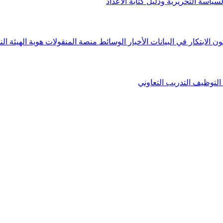
لسياسة التحريرية ودليل كتابة الأعداد
ون الابتكار في البيانات
الأخبار
الوسائط
منصة المنقولات
هوية الهيئة
الن
التوظيف
التدريب التعاوني