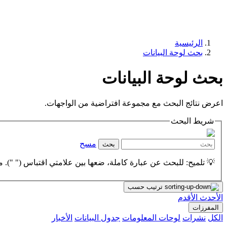
الرئيسية
بحث لوحة البيانات
بحث لوحة البيانات
اعرض نتائج البحث مع مجموعة افتراضية من الواجهات.
شريط البحث
مسح
بحث
💡 تلميح: للبحث عن عبارة كاملة، ضعها بين علامتي اقتباس (" "). مث
ترتيب حسب
الأحدث
الأقدم
المفرزات
الكل
نشرات
لوحات المعلومات
جدول البيانات
الأخبار