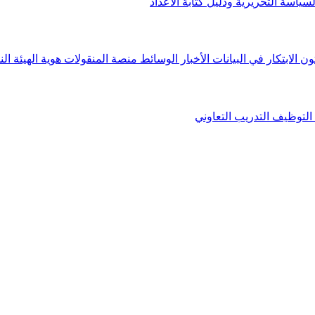
لسياسة التحريرية ودليل كتابة الأعداد
ون الابتكار في البيانات
الأخبار
الوسائط
منصة المنقولات
هوية الهيئة
الن
التوظيف
التدريب التعاوني