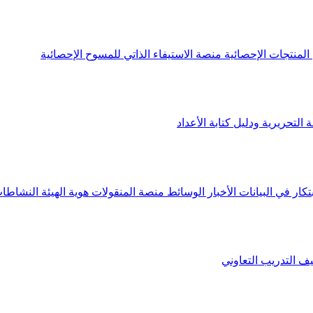
لمنتجات الإحصائية
منصة الاستيفاء الذاتي للمسوح الإحصائية
 التحريرية ودليل كتابة الأعداد
تكار في البيانات
الأخبار
الوسائط
منصة المنقولات
هوية الهيئة
النشاطات
يف
التدريب التعاوني