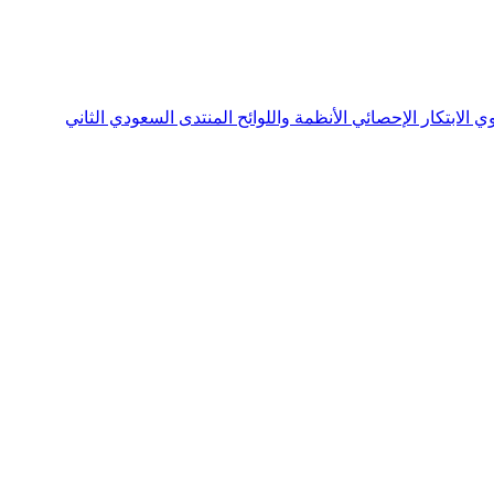
نوي
الابتكار الإحصائي
الأنظمة واللوائح
المنتدى السعودي الثاني