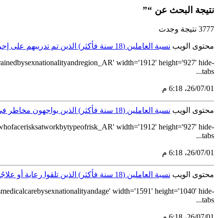
نتيجة البحث عن “”
3777 نتيجة وجدت
محتوى الويب
نسبة العاملين (18 سنة فأكثر) الذين تم تدريبهم على إجراءات الصحة والسلامة في العمل بحسب الجنس والجنسية والمنطقة الإدارية لعام 2023
nedbysexnationalityandregion_AR' width='1912' height='927' hide-
tabs...
01‏/07‏/26، 6:18 م
محتوى الويب
نسبة العاملين (18 سنة فأكثر) الذين يواجهون مخاطر في العمل حسب نوع الخطر لعام 2023
facerisksatworkbytypeofrisk_AR' width='1912' height='927' hide-
tabs...
01‏/07‏/26، 6:18 م
محتوى الويب
نسبة العاملين (18 سنة فأكثر) الذين تلقوا رعاية أو علاجًا طبيًّا لإصابة العمل، أو للمشاكل الصحية المتعلقة بالعمل بحسب الجنس والجنسية والفئات العمرية لعام 2023
icalcarebysexnationalityandage' width='1591' height='1040' hide-
tabs...
01‏/07‏/26، 6:18 م