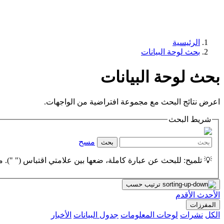
الرئيسية
بحث لوحة البيانات
بحث لوحة البيانات
اعرض نتائج البحث مع مجموعة افتراضية من الواجهات.
شريط البحث
مسح
بحث
💡 تلميح: للبحث عن عبارة كاملة، ضعها بين علامتي اقتباس (" "). مث
ترتيب حسب
الأحدث
الأقدم
المفرزات
الكل
نشرات
لوحات المعلومات
جدول البيانات
الأخبار