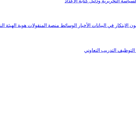
لسياسة التحريرية ودليل كتابة الأعداد
ون الابتكار في البيانات
الأخبار
الوسائط
منصة المنقولات
هوية الهيئة
الن
التوظيف
التدريب التعاوني