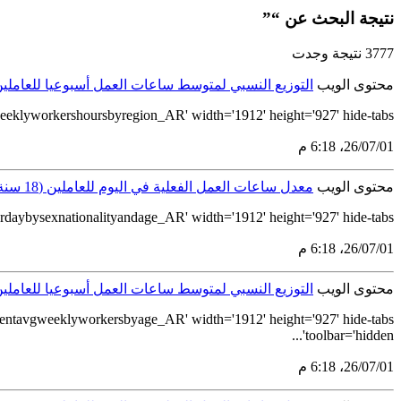
نتيجة البحث عن “”
3777 نتيجة وجدت
محتوى الويب
التوزيع النسبي لمتوسط ساعات العمل أسبوعيا للعاملين (18 سنة فأكثر) بحسب المنطقة الإدارية لعام 
yworkershoursbyregion_AR' width='1912' height='927' hide-tabs...
01‏/07‏/26، 6:18 م
محتوى الويب
معدل ساعات العمل الفعلية في اليوم للعاملين (18 سنة فأكثر) بحسب الجنس والجنسية والفئات العمرية لعام 2023
ysexnationalityandage_AR' width='1912' height='927' hide-tabs...
01‏/07‏/26، 6:18 م
محتوى الويب
التوزيع النسبي لمتوسط ساعات العمل أسبوعيا للعاملين (18 سنة فأكثر) بحسب الفئات العمرية لعام 
ntavgweeklyworkersbyage_AR' width='1912' height='927' hide-tabs
toolbar='hidden'...
01‏/07‏/26، 6:18 م