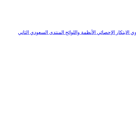
نوي
الابتكار الإحصائي
الأنظمة واللوائح
المنتدى السعودي الثاني