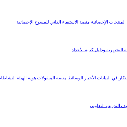
لمنتجات الإحصائية
منصة الاستيفاء الذاتي للمسوح الإحصائية
 التحريرية ودليل كتابة الأعداد
تكار في البيانات
الأخبار
الوسائط
منصة المنقولات
هوية الهيئة
النشاطات
يف
التدريب التعاوني