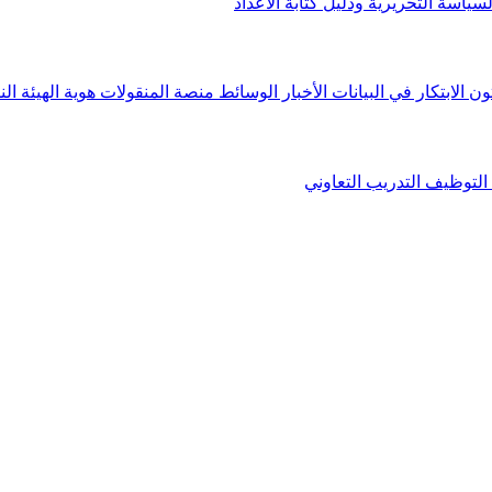
لسياسة التحريرية ودليل كتابة الأعداد
ون الابتكار في البيانات
الأخبار
الوسائط
منصة المنقولات
هوية الهيئة
الن
التوظيف
التدريب التعاوني