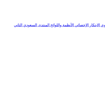
نوي
الابتكار الإحصائي
الأنظمة واللوائح
المنتدى السعودي الثاني