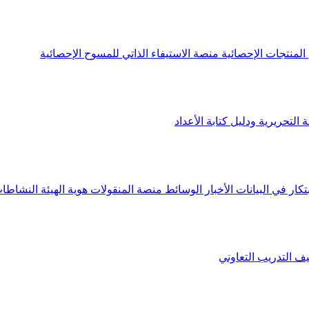
لمنتجات الإحصائية
منصة الاستيفاء الذاتي للمسوح الإحصائية
 التحريرية ودليل كتابة الأعداد
تكار في البيانات
الأخبار
الوسائط
منصة المنقولات
هوية الهيئة
النشاطات
يف
التدريب التعاوني