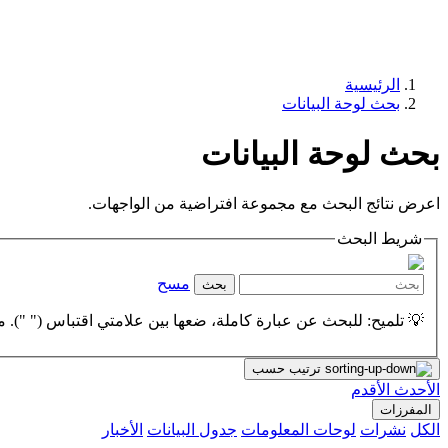
الرئيسية
بحث لوحة البيانات
بحث لوحة البيانات
اعرض نتائج البحث مع مجموعة افتراضية من الواجهات.
شريط البحث
مسح
بحث
💡 تلميح: للبحث عن عبارة كاملة، ضعها بين علامتي اقتباس (" "). مث
ترتيب حسب
الأحدث
الأقدم
المفرزات
الكل
نشرات
لوحات المعلومات
جدول البيانات
الأخبار