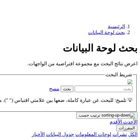
الرئيسية
بحث لوحة البيانات
بحث لوحة البيانات
اعرض نتائج البحث مع مجموعة افتراضية من الواجهات.
شريط البحث
مسح
بحث
💡 تلميح: للبحث عن عبارة كاملة، ضعها بين علامتي اقتباس (" "). مث
ترتيب حسب
الأحدث
الأقدم
المفرزات
الكل
نشرات
لوحات المعلومات
جدول البيانات
الأخبار