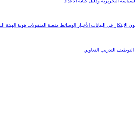
لسياسة التحريرية ودليل كتابة الأعداد
ون الابتكار في البيانات
الأخبار
الوسائط
منصة المنقولات
هوية الهيئة
الن
التوظيف
التدريب التعاوني