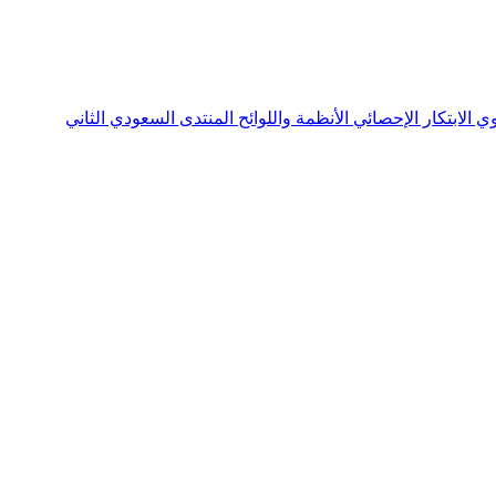
نوي
الابتكار الإحصائي
الأنظمة واللوائح
المنتدى السعودي الثاني