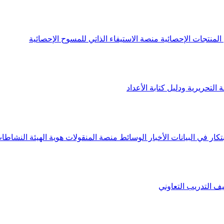
لمنتجات الإحصائية
منصة الاستيفاء الذاتي للمسوح الإحصائية
 التحريرية ودليل كتابة الأعداد
تكار في البيانات
الأخبار
الوسائط
منصة المنقولات
هوية الهيئة
النشاطات
يف
التدريب التعاوني