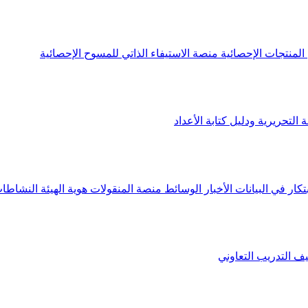
لمنتجات الإحصائية
منصة الاستيفاء الذاتي للمسوح الإحصائية
 التحريرية ودليل كتابة الأعداد
تكار في البيانات
الأخبار
الوسائط
منصة المنقولات
هوية الهيئة
النشاطات
يف
التدريب التعاوني