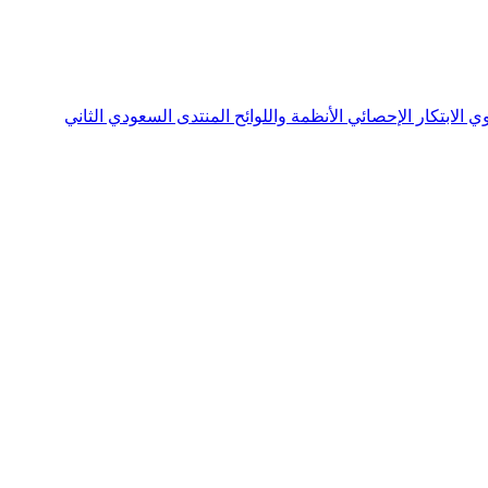
نوي
الابتكار الإحصائي
الأنظمة واللوائح
المنتدى السعودي الثاني