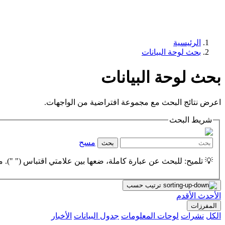
الرئيسية
بحث لوحة البيانات
بحث لوحة البيانات
اعرض نتائج البحث مع مجموعة افتراضية من الواجهات.
شريط البحث
مسح
بحث
💡 تلميح: للبحث عن عبارة كاملة، ضعها بين علامتي اقتباس (" "). مث
ترتيب حسب
الأحدث
الأقدم
المفرزات
الكل
نشرات
لوحات المعلومات
جدول البيانات
الأخبار