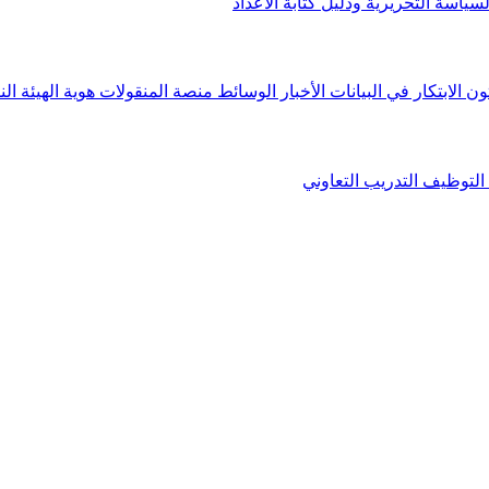
لسياسة التحريرية ودليل كتابة الأعداد
ون الابتكار في البيانات
الأخبار
الوسائط
منصة المنقولات
هوية الهيئة
الن
التوظيف
التدريب التعاوني