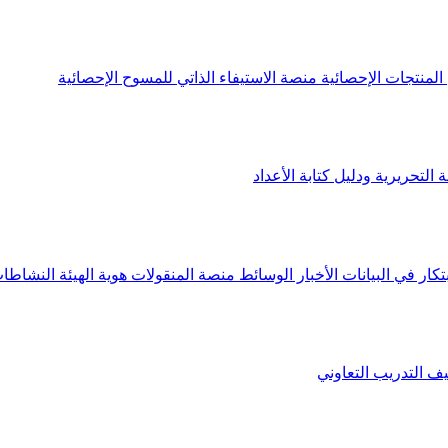
لمنتجات الإحصائية
منصة الاستيفاء الذاتي للمسوح الإحصائية
 التحريرية ودليل كتابة الأعداد
تكار في البيانات
الأخبار
الوسائط
منصة المنقولات
هوية الهيئة
النشاطات
يف
التدريب التعاوني