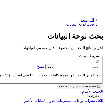
الرئيسية
بحث لوحة البيانات
بحث لوحة البيانات
اعرض نتائج البحث مع مجموعة افتراضية من الواجهات.
شريط البحث
مسح
بحث
💡 تلميح: للبحث عن عبارة كاملة، ضعها بين علامتي اقتباس (" "). مث
ترتيب حسب
الأحدث
الأقدم
المفرزات
الكل
نشرات
لوحات المعلومات
جدول البيانات
الأخبار