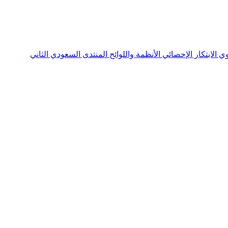
نوي
الابتكار الإحصائي
الأنظمة واللوائح
المنتدى السعودي الثاني