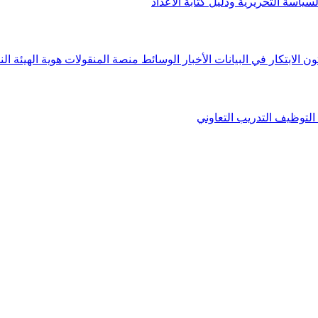
لسياسة التحريرية ودليل كتابة الأعداد
ون الابتكار في البيانات
الأخبار
الوسائط
منصة المنقولات
هوية الهيئة
الن
التوظيف
التدريب التعاوني