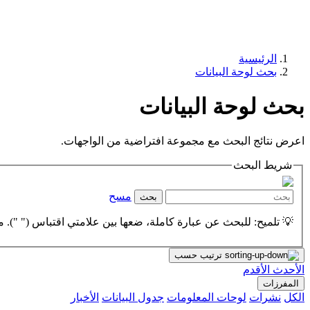
الرئيسية
بحث لوحة البيانات
بحث لوحة البيانات
اعرض نتائج البحث مع مجموعة افتراضية من الواجهات.
شريط البحث
مسح
بحث
💡 تلميح: للبحث عن عبارة كاملة، ضعها بين علامتي اقتباس (" "). مث
ترتيب حسب
الأحدث
الأقدم
المفرزات
الكل
نشرات
لوحات المعلومات
جدول البيانات
الأخبار