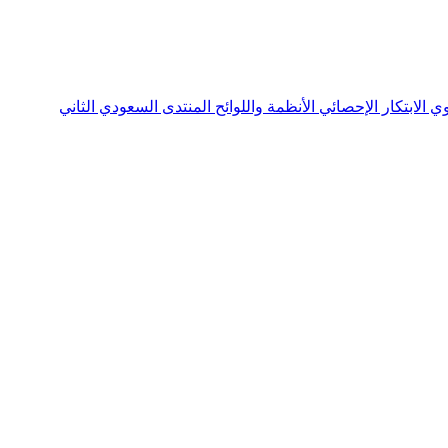
نوي
الابتكار الإحصائي
الأنظمة واللوائح
المنتدى السعودي الثاني