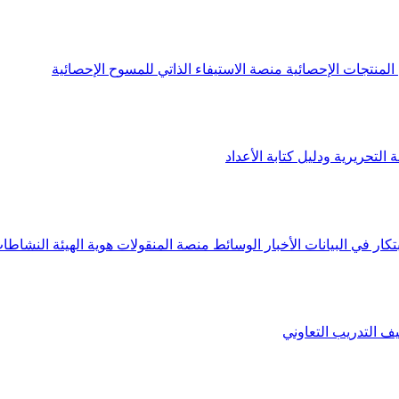
لمنتجات الإحصائية
منصة الاستيفاء الذاتي للمسوح الإحصائية
 التحريرية ودليل كتابة الأعداد
تكار في البيانات
الأخبار
الوسائط
منصة المنقولات
هوية الهيئة
النشاطات
يف
التدريب التعاوني