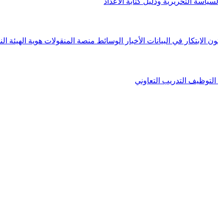
لسياسة التحريرية ودليل كتابة الأعداد
ون الابتكار في البيانات
الأخبار
الوسائط
منصة المنقولات
هوية الهيئة
الن
التوظيف
التدريب التعاوني