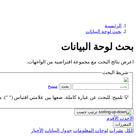
الرئيسية
بحث لوحة البيانات
بحث لوحة البيانات
اعرض نتائج البحث مع مجموعة افتراضية من الواجهات.
شريط البحث
مسح
بحث
💡 تلميح: للبحث عن عبارة كاملة، ضعها بين علامتي اقتباس (" "). مث
ترتيب حسب
الأحدث
الأقدم
المفرزات
الكل
نشرات
لوحات المعلومات
جدول البيانات
الأخبار