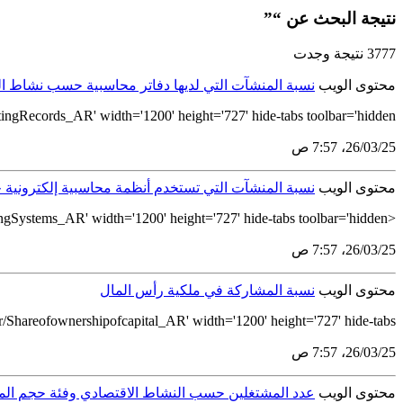
نتيجة البحث عن “”
3777 نتيجة وجدت
محتوى الويب
نسبة المنشآت التي لديها دفاتر محاسبية حسب نشاط ال
gRecords_AR' width='1200' height='727' hide-tabs toolbar='hidden'...
25‏/03‏/26، 7:57 ص
محتوى الويب
نسبة المنشآت التي تستخدم أنظمة محاسبية إلكترونية
<tableau-viz id='tableau-viz' src='https://tableau.stats.gov.sa/views/survey_of_construction_activity_2018_ar/AccountingSystems_AR' width='1200' height='727' hide-tabs toolbar='hidden'...
25‏/03‏/26، 7:57 ص
محتوى الويب
نسبة المشاركة في ملكية رأس المال
Shareofownershipofcapital_AR' width='1200' height='727' hide-tabs...
25‏/03‏/26، 7:57 ص
محتوى الويب
عدد المشتغلين حسب النشاط الاقتصادي وفئة حجم الم