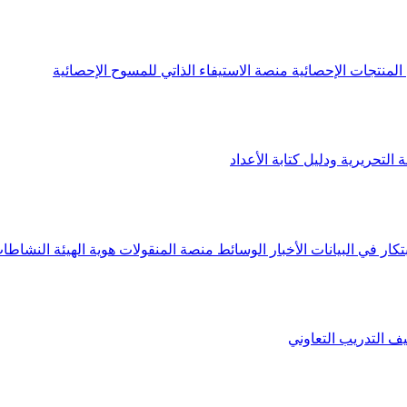
لمنتجات الإحصائية
منصة الاستيفاء الذاتي للمسوح الإحصائية
 التحريرية ودليل كتابة الأعداد
تكار في البيانات
الأخبار
الوسائط
منصة المنقولات
هوية الهيئة
النشاطات
يف
التدريب التعاوني