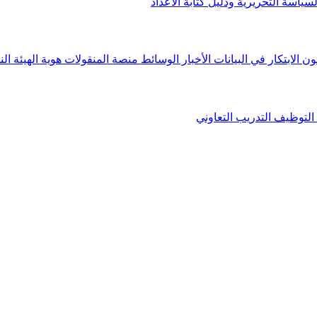
لسياسة التحريرية ودليل كتابة الأعداد
ون الابتكار في البيانات
الأخبار
الوسائط
منصة المنقولات
هوية الهيئة
الن
التوظيف
التدريب التعاوني