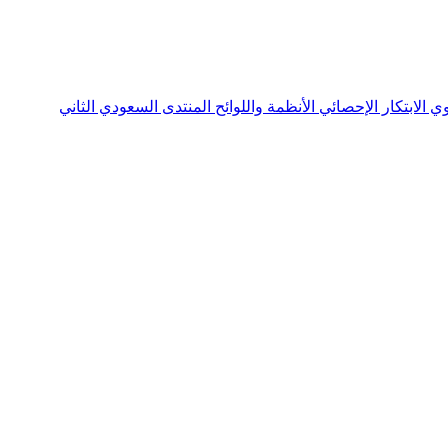
نوي
الابتكار الإحصائي
الأنظمة واللوائح
المنتدى السعودي الثاني