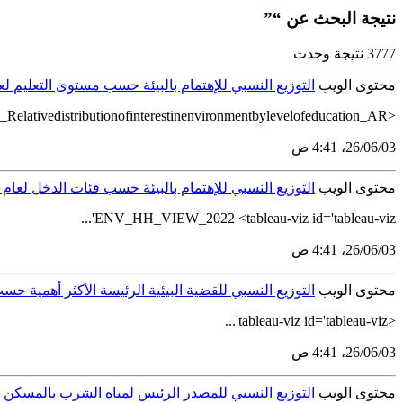
نتيجة البحث عن “”
3777 نتيجة وجدت
محتوى الويب
التوزيع النسبي للإهتمام بالبيئة حسب مستوى التعليم لعام 2
<tableau-viz id='tableau-viz' src='https://tableau.stats.gov.sa/views/HouseholdEnvironmentStatisticsPublication2022AR/35_Relativedistributionofinterestinenvironmentbylevelofeducation_AR'...
03‏/06‏/26، 4:41 ص
محتوى الويب
التوزيع النسبي للإهتمام بالبيئة حسب فئات الدخل لعام 2022
ENV_HH_VIEW_2022 <tableau-viz id='tableau-viz'...
03‏/06‏/26، 4:41 ص
محتوى الويب
التوزيع النسبي للقضية البيئية الرئيسة الأكثر أهمية حسب ال
<tableau-viz id='tableau-viz'...
03‏/06‏/26، 4:41 ص
محتوى الويب
التوزيع النسبي للمصدر الرئيس لمياه الشرب بالمسكن حسب