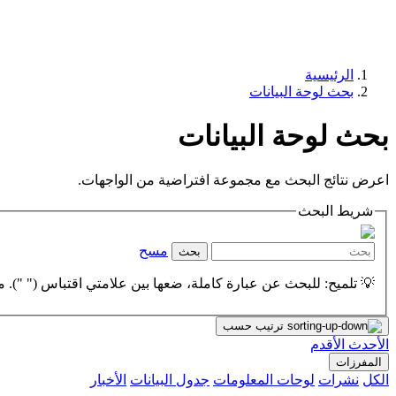
الرئيسية
بحث لوحة البيانات
بحث لوحة البيانات
اعرض نتائج البحث مع مجموعة افتراضية من الواجهات.
شريط البحث
مسح
بحث
💡 تلميح: للبحث عن عبارة كاملة، ضعها بين علامتي اقتباس (" "). مث
ترتيب حسب
الأحدث
الأقدم
المفرزات
الكل
نشرات
لوحات المعلومات
جدول البيانات
الأخبار