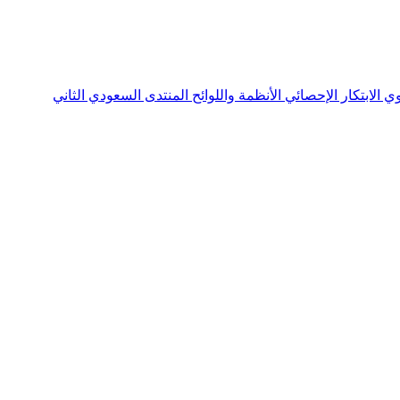
نوي
الابتكار الإحصائي
الأنظمة واللوائح
المنتدى السعودي الثاني