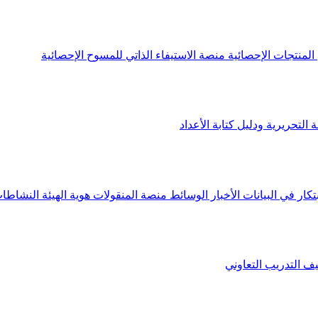
لمنتجات الإحصائية
منصة الاستيفاء الذاتي للمسوح الإحصائية
 التحريرية ودليل كتابة الأعداد
تكار في البيانات
الأخبار
الوسائط
منصة المنقولات
هوية الهيئة
النشاطات
يف
التدريب التعاوني