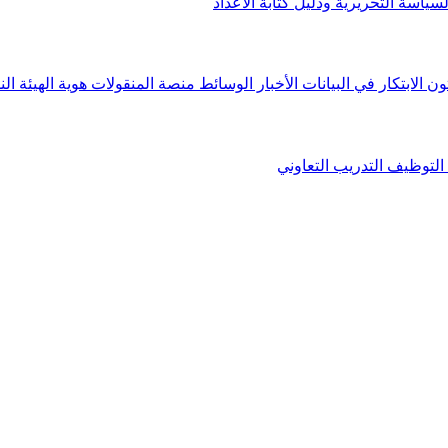
لسياسة التحريرية ودليل كتابة الأعداد
ون الابتكار في البيانات
الأخبار
الوسائط
منصة المنقولات
هوية الهيئة
الن
التوظيف
التدريب التعاوني