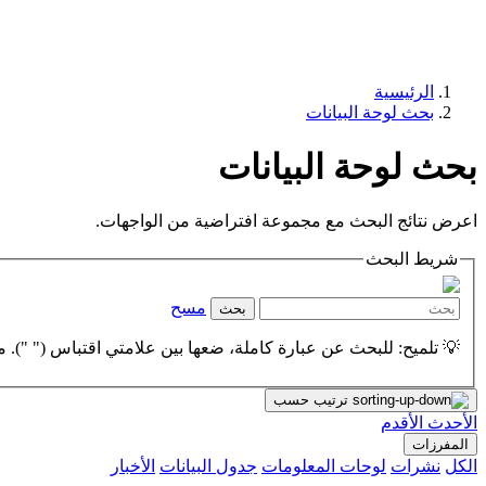
الرئيسية
بحث لوحة البيانات
بحث لوحة البيانات
اعرض نتائج البحث مع مجموعة افتراضية من الواجهات.
شريط البحث
مسح
بحث
💡 تلميح: للبحث عن عبارة كاملة، ضعها بين علامتي اقتباس (" "). مث
ترتيب حسب
الأحدث
الأقدم
المفرزات
الكل
نشرات
لوحات المعلومات
جدول البيانات
الأخبار