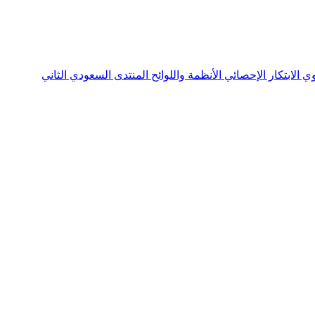
نوي
الابتكار الإحصائي
الأنظمة واللوائح
المنتدى السعودي الثاني