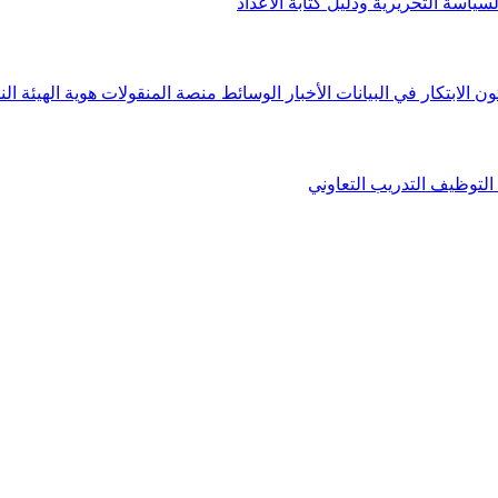
لسياسة التحريرية ودليل كتابة الأعداد
ون الابتكار في البيانات
الأخبار
الوسائط
منصة المنقولات
هوية الهيئة
الن
التوظيف
التدريب التعاوني