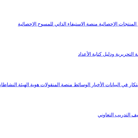
لمنتجات الإحصائية
منصة الاستيفاء الذاتي للمسوح الإحصائية
 التحريرية ودليل كتابة الأعداد
تكار في البيانات
الأخبار
الوسائط
منصة المنقولات
هوية الهيئة
النشاطات
يف
التدريب التعاوني