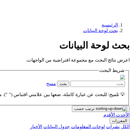
الرئيسية
بحث لوحة البيانات
بحث لوحة البيانات
اعرض نتائج البحث مع مجموعة افتراضية من الواجهات.
شريط البحث
مسح
بحث
💡 تلميح: للبحث عن عبارة كاملة، ضعها بين علامتي اقتباس (" "). مث
ترتيب حسب
الأحدث
الأقدم
المفرزات
الكل
نشرات
لوحات المعلومات
جدول البيانات
الأخبار