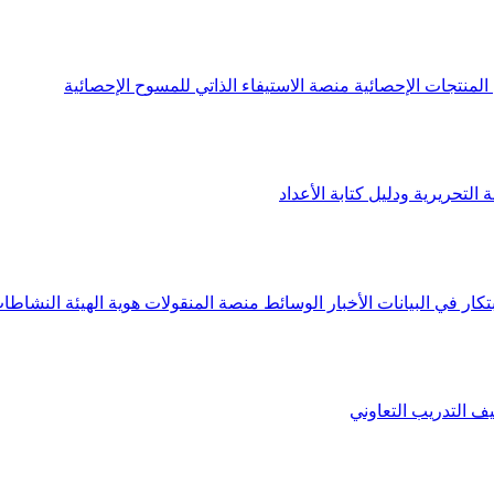
لمنتجات الإحصائية
منصة الاستيفاء الذاتي للمسوح الإحصائية
 التحريرية ودليل كتابة الأعداد
تكار في البيانات
الأخبار
الوسائط
منصة المنقولات
هوية الهيئة
النشاطات
يف
التدريب التعاوني