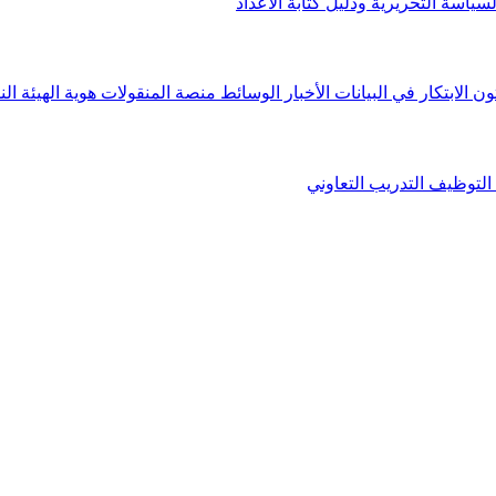
لسياسة التحريرية ودليل كتابة الأعداد
ون الابتكار في البيانات
الأخبار
الوسائط
منصة المنقولات
هوية الهيئة
الن
التوظيف
التدريب التعاوني