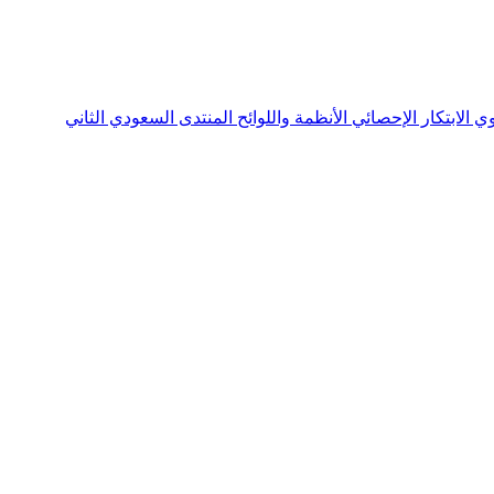
نوي
الابتكار الإحصائي
الأنظمة واللوائح
المنتدى السعودي الثاني