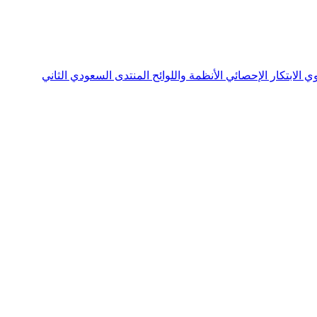
نوي
الابتكار الإحصائي
الأنظمة واللوائح
المنتدى السعودي الثاني