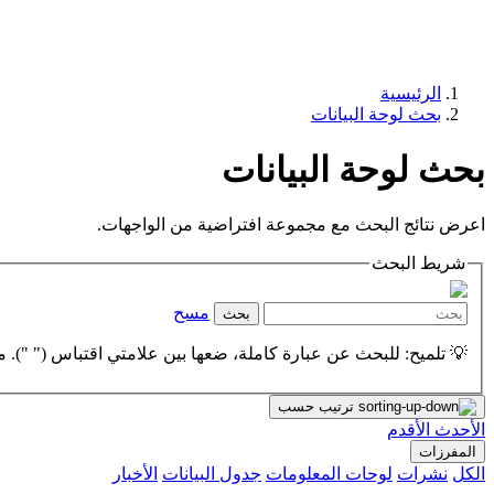
الرئيسية
بحث لوحة البيانات
بحث لوحة البيانات
اعرض نتائج البحث مع مجموعة افتراضية من الواجهات.
شريط البحث
مسح
بحث
💡 تلميح: للبحث عن عبارة كاملة، ضعها بين علامتي اقتباس (" "). مث
ترتيب حسب
الأحدث
الأقدم
المفرزات
الكل
نشرات
لوحات المعلومات
جدول البيانات
الأخبار