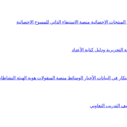
لمنتجات الإحصائية
منصة الاستيفاء الذاتي للمسوح الإحصائية
 التحريرية ودليل كتابة الأعداد
تكار في البيانات
الأخبار
الوسائط
منصة المنقولات
هوية الهيئة
النشاطات
يف
التدريب التعاوني