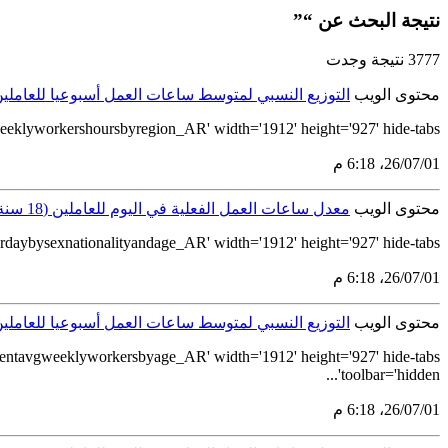
نتيجة البحث عن “”
3777 نتيجة وجدت
محتوى الويب
التوزيع النسبي لمتوسط ساعات العمل أسبوعيا للعاملين (18 سنة فأكثر) بحسب المنطقة الإدارية لعام 
yworkershoursbyregion_AR' width='1912' height='927' hide-tabs...
01‏/07‏/26، 6:18 م
محتوى الويب
معدل ساعات العمل الفعلية في اليوم للعاملين (18 سنة فأكثر) بحسب الجنس والجنسية والفئات العمرية لعام 2023
ysexnationalityandage_AR' width='1912' height='927' hide-tabs...
01‏/07‏/26، 6:18 م
محتوى الويب
التوزيع النسبي لمتوسط ساعات العمل أسبوعيا للعاملين (18 سنة فأكثر) بحسب الفئات العمرية لعام 
ntavgweeklyworkersbyage_AR' width='1912' height='927' hide-tabs
toolbar='hidden'...
01‏/07‏/26، 6:18 م