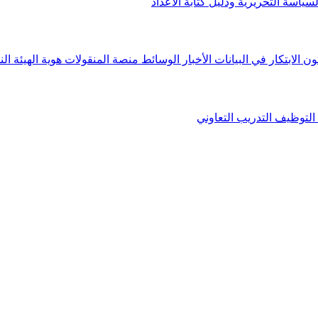
لسياسة التحريرية ودليل كتابة الأعداد
ون الابتكار في البيانات
الأخبار
الوسائط
منصة المنقولات
هوية الهيئة
الن
التوظيف
التدريب التعاوني