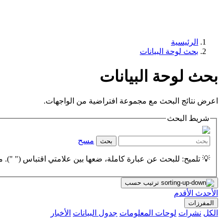
الرئيسية
بحث لوحة البيانات
بحث لوحة البيانات
اعرض نتائج البحث مع مجموعة افتراضية من الواجهات.
شريط البحث
مسح
بحث
💡 تلميح: للبحث عن عبارة كاملة، ضعها بين علامتي اقتباس (" "). مث
ترتيب حسب
الأحدث
الأقدم
المفرزات
الكل
نشرات
لوحات المعلومات
جدول البيانات
الأخبار