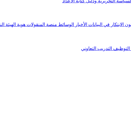
لسياسة التحريرية ودليل كتابة الأعداد
ون الابتكار في البيانات
الأخبار
الوسائط
منصة المنقولات
هوية الهيئة
الن
التوظيف
التدريب التعاوني