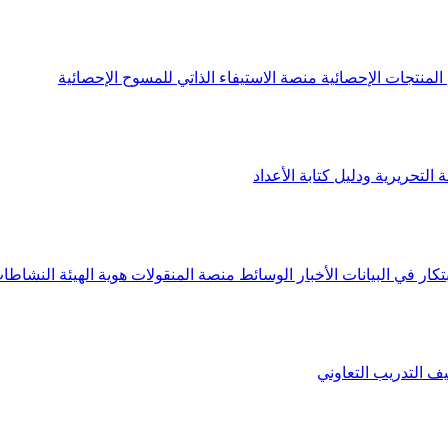
لمنتجات الإحصائية
منصة الاستيفاء الذاتي للمسوح الإحصائية
 التحريرية ودليل كتابة الأعداد
تكار في البيانات
الأخبار
الوسائط
منصة المنقولات
هوية الهيئة
النشاطات
يف
التدريب التعاوني