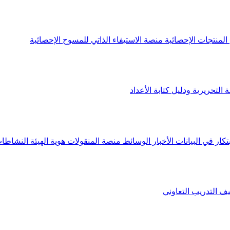
لمنتجات الإحصائية
منصة الاستيفاء الذاتي للمسوح الإحصائية
 التحريرية ودليل كتابة الأعداد
تكار في البيانات
الأخبار
الوسائط
منصة المنقولات
هوية الهيئة
النشاطات
يف
التدريب التعاوني