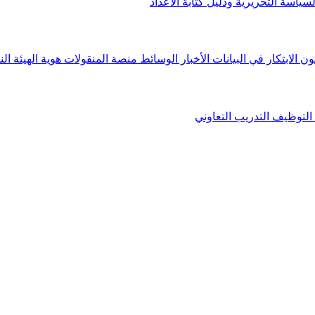
لسياسة التحريرية ودليل كتابة الأعداد
ون الابتكار في البيانات
الأخبار
الوسائط
منصة المنقولات
هوية الهيئة
الن
التوظيف
التدريب التعاوني