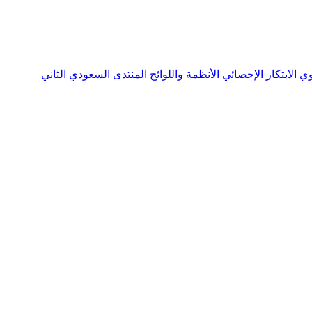
نوي
الابتكار الإحصائي
الأنظمة واللوائح
المنتدى السعودي الثاني