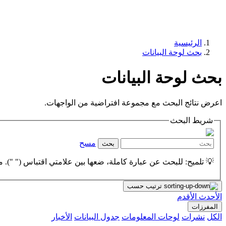
الرئيسية
بحث لوحة البيانات
بحث لوحة البيانات
اعرض نتائج البحث مع مجموعة افتراضية من الواجهات.
شريط البحث
مسح
بحث
💡 تلميح: للبحث عن عبارة كاملة، ضعها بين علامتي اقتباس (" "). مث
ترتيب حسب
الأحدث
الأقدم
المفرزات
الكل
نشرات
لوحات المعلومات
جدول البيانات
الأخبار