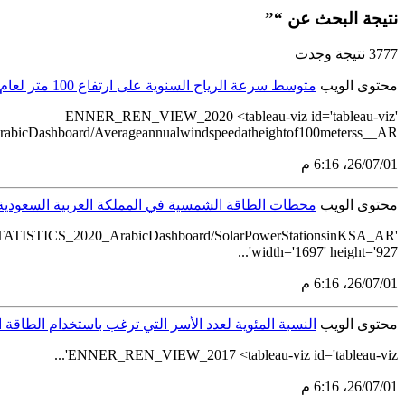
نتيجة البحث عن “”
3777 نتيجة وجدت
محتوى الويب
متوسط سرعة الرياح السنوية على ارتفاع 100 متر لعام 2020
ENNER_REN_VIEW_2020 <tableau-viz id='tableau-viz'
cDashboard/Averageannualwindspeedatheightof100meterss__AR'...
01‏/07‏/26، 6:16 م
محتوى الويب
محطات الطاقة الشمسية في المملكة العربية السعودية لعام
STATISTICS_2020_ArabicDashboard/SolarPowerStationsinKSA_AR'
width='1697' height='927'...
01‏/07‏/26، 6:16 م
محتوى الويب
النسبة المئوية لعدد الأسر التي ترغب باستخدام الطاقة 
ENNER_REN_VIEW_2017 <tableau-viz id='tableau-viz'...
01‏/07‏/26، 6:16 م