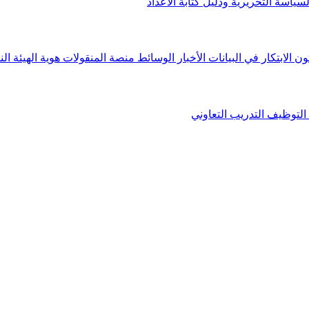
لسياسة التحريرية ودليل كتابة الأعداد
ون الابتكار في البيانات
الأخبار
الوسائط
منصة المنقولات
هوية الهيئة
الن
التوظيف
التدريب التعاوني