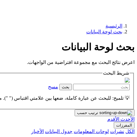
الرئيسية
بحث لوحة البيانات
بحث لوحة البيانات
اعرض نتائج البحث مع مجموعة افتراضية من الواجهات.
شريط البحث
مسح
بحث
💡 تلميح: للبحث عن عبارة كاملة، ضعها بين علامتي اقتباس (" "). مث
ترتيب حسب
الأحدث
الأقدم
المفرزات
الكل
نشرات
لوحات المعلومات
جدول البيانات
الأخبار