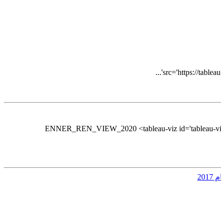
src='https://tab
ENNER_REN_VIEW_2020 <tableau-viz id='tableau-vi
20