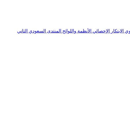
نوي
الابتكار الإحصائي
الأنظمة واللوائح
المنتدى السعودي الثاني