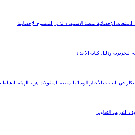
لمنتجات الإحصائية
منصة الاستيفاء الذاتي للمسوح الإحصائية
 التحريرية ودليل كتابة الأعداد
تكار في البيانات
الأخبار
الوسائط
منصة المنقولات
هوية الهيئة
النشاطات
يف
التدريب التعاوني