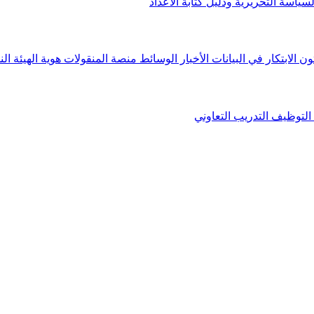
لسياسة التحريرية ودليل كتابة الأعداد
ون الابتكار في البيانات
الأخبار
الوسائط
منصة المنقولات
هوية الهيئة
الن
التوظيف
التدريب التعاوني