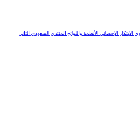
نوي
الابتكار الإحصائي
الأنظمة واللوائح
المنتدى السعودي الثاني