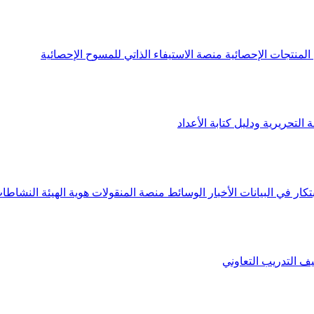
لمنتجات الإحصائية
منصة الاستيفاء الذاتي للمسوح الإحصائية
 التحريرية ودليل كتابة الأعداد
تكار في البيانات
الأخبار
الوسائط
منصة المنقولات
هوية الهيئة
النشاطات
يف
التدريب التعاوني