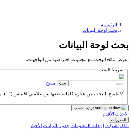
الرئيسية
بحث لوحة البيانات
بحث لوحة البيانات
اعرض نتائج البحث مع مجموعة افتراضية من الواجهات.
شريط البحث
مسح
بحث
💡 تلميح: للبحث عن عبارة كاملة، ضعها بين علامتي اقتباس (" "). مث
ترتيب حسب
الأحدث
الأقدم
المفرزات
الكل
نشرات
لوحات المعلومات
جدول البيانات
الأخبار