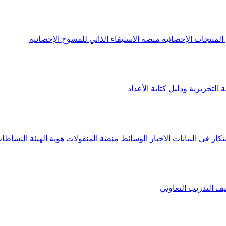
لمنتجات الإحصائية
منصة الاستيفاء الذاتي للمسوح الإحصائية
 التحريرية ودليل كتابة الأعداد
تكار في البيانات
الأخبار
الوسائط
منصة المنقولات
هوية الهيئة
النشاطات
يف
التدريب التعاوني