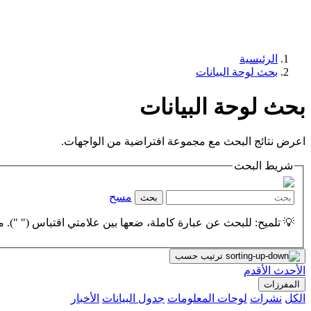
الرئيسية
بحث لوحة البيانات
بحث لوحة البيانات
اعرض نتائج البحث مع مجموعة افتراضية من الواجهات.
شريط البحث
مسح
بحث
💡 تلميح: للبحث عن عبارة كاملة، ضعها بين علامتي اقتباس (" "). مث
ترتيب حسب
الأحدث
الأقدم
المفرزات
الكل
نشرات
لوحات المعلومات
جدول البيانات
الأخبار