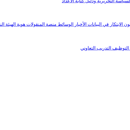
لسياسة التحريرية ودليل كتابة الأعداد
ون الابتكار في البيانات
الأخبار
الوسائط
منصة المنقولات
هوية الهيئة
الن
التوظيف
التدريب التعاوني