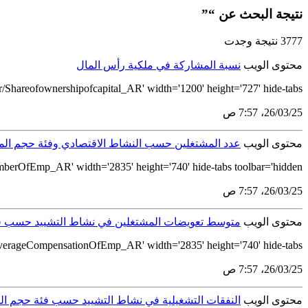
نتيجة البحث عن “”
3777 نتيجة وجدت
محتوى الويب
نسبة المشاركة في ملكية رأس المال
Shareofownershipofcapital_AR' width='1200' height='727' hide-tabs...
25‏/03‏/26، 7:57 ص
محتوى الويب
عدد المشتغلين حسب النشاط الاقتصادي وفئة حجم الم
erOfEmp_AR' width='2835' height='740' hide-tabs toolbar='hidden'...
25‏/03‏/26، 7:57 ص
محتوى الويب
متوسط تعويضات المشتغلين في نشاط التشييد حسب ف
AverageCompensationOfEmp_AR' width='2835' height='740' hide-tabs...
25‏/03‏/26، 7:57 ص
محتوى الويب
النفقات التشغيلية في نشاط التشييد حسب فئة حجم ال