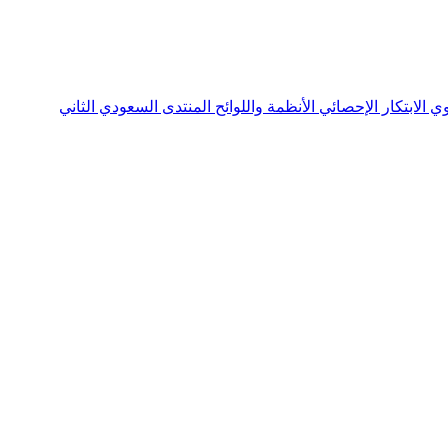
نوي
الابتكار الإحصائي
الأنظمة واللوائح
المنتدى السعودي الثاني