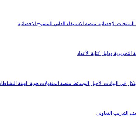
لمنتجات الإحصائية
منصة الاستيفاء الذاتي للمسوح الإحصائية
 التحريرية ودليل كتابة الأعداد
تكار في البيانات
الأخبار
الوسائط
منصة المنقولات
هوية الهيئة
النشاطات
يف
التدريب التعاوني