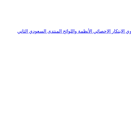
نوي
الابتكار الإحصائي
الأنظمة واللوائح
المنتدى السعودي الثاني