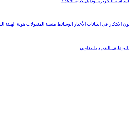
لسياسة التحريرية ودليل كتابة الأعداد
ون الابتكار في البيانات
الأخبار
الوسائط
منصة المنقولات
هوية الهيئة
الن
التوظيف
التدريب التعاوني