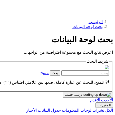
الرئيسية
بحث لوحة البيانات
بحث لوحة البيانات
اعرض نتائج البحث مع مجموعة افتراضية من الواجهات.
شريط البحث
مسح
بحث
💡 تلميح: للبحث عن عبارة كاملة، ضعها بين علامتي اقتباس (" "). مث
ترتيب حسب
الأحدث
الأقدم
المفرزات
الكل
نشرات
لوحات المعلومات
جدول البيانات
الأخبار