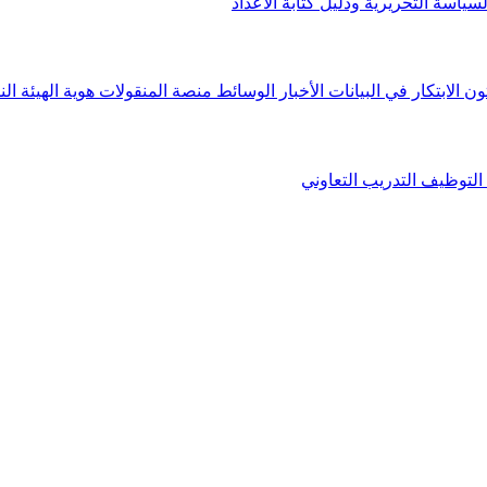
لسياسة التحريرية ودليل كتابة الأعداد
ون الابتكار في البيانات
الأخبار
الوسائط
منصة المنقولات
هوية الهيئة
الن
التوظيف
التدريب التعاوني