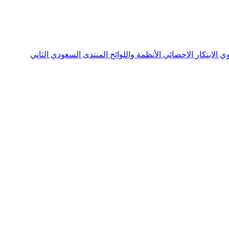
نوي
الابتكار الإحصائي
الأنظمة واللوائح
المنتدى السعودي الثاني