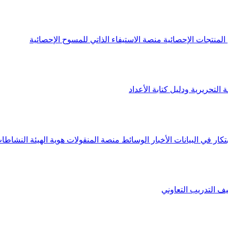
لمنتجات الإحصائية
منصة الاستيفاء الذاتي للمسوح الإحصائية
 التحريرية ودليل كتابة الأعداد
تكار في البيانات
الأخبار
الوسائط
منصة المنقولات
هوية الهيئة
النشاطات
يف
التدريب التعاوني