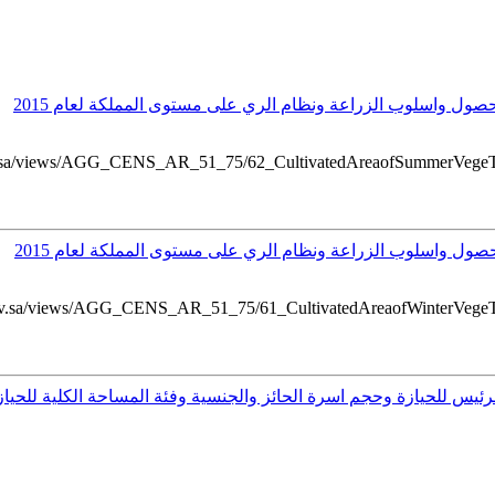
ل واسلوب الزراعة ونظام الري على مستوى المملكة لعام 2015
.gov.sa/views/AGG_CENS_AR_51_75/62_CultivatedAreaofSummerVegeTab
ل واسلوب الزراعة ونظام الري على مستوى المملكة لعام 2015
ts.gov.sa/views/AGG_CENS_AR_51_75/61_CultivatedAreaofWinterVegeTa
 للحيازة وحجم اسرة الحائز والجنسية وفئة المساحة الكلية للحيازة ع