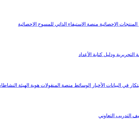
لمنتجات الإحصائية
منصة الاستيفاء الذاتي للمسوح الإحصائية
 التحريرية ودليل كتابة الأعداد
تكار في البيانات
الأخبار
الوسائط
منصة المنقولات
هوية الهيئة
النشاطات
يف
التدريب التعاوني