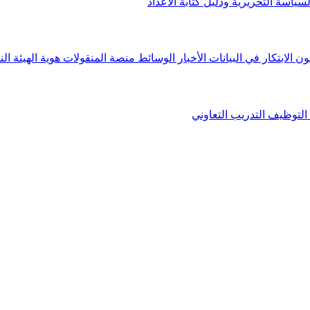
لسياسة التحريرية ودليل كتابة الأعداد
ون الابتكار في البيانات
الأخبار
الوسائط
منصة المنقولات
هوية الهيئة
الن
التوظيف
التدريب التعاوني