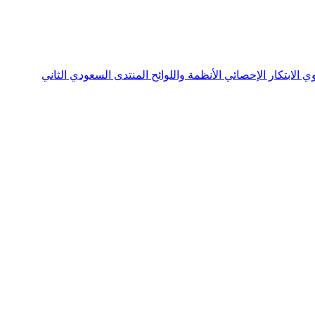
نوي
الابتكار الإحصائي
الأنظمة واللوائح
المنتدى السعودي الثاني