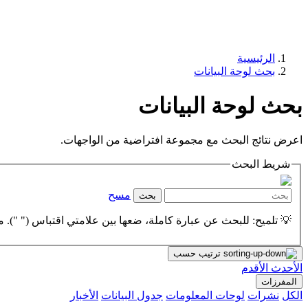
الرئيسية
بحث لوحة البيانات
بحث لوحة البيانات
اعرض نتائج البحث مع مجموعة افتراضية من الواجهات.
شريط البحث
مسح
بحث
💡 تلميح: للبحث عن عبارة كاملة، ضعها بين علامتي اقتباس (" "). مث
ترتيب حسب
الأحدث
الأقدم
المفرزات
الكل
نشرات
لوحات المعلومات
جدول البيانات
الأخبار