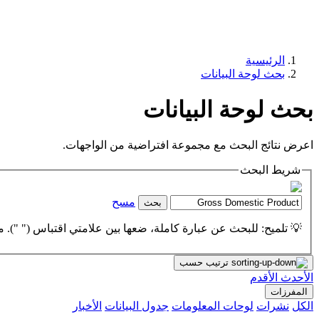
الرئيسية
بحث لوحة البيانات
بحث لوحة البيانات
اعرض نتائج البحث مع مجموعة افتراضية من الواجهات.
شريط البحث
مسح
بحث
💡 تلميح: للبحث عن عبارة كاملة، ضعها بين علامتي اقتباس (" "). مث
ترتيب حسب
الأحدث
الأقدم
المفرزات
الكل
نشرات
لوحات المعلومات
جدول البيانات
الأخبار