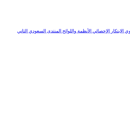
نوي
الابتكار الإحصائي
الأنظمة واللوائح
المنتدى السعودي الثاني