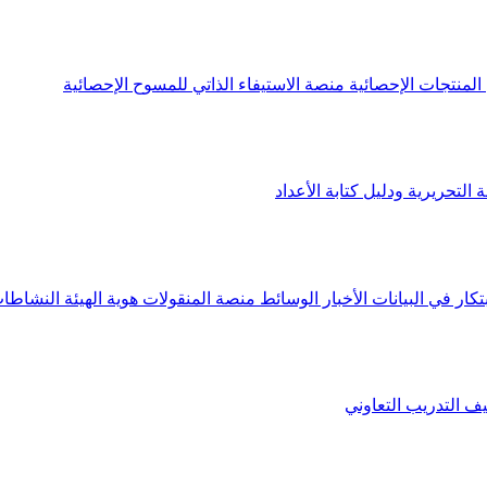
لمنتجات الإحصائية
منصة الاستيفاء الذاتي للمسوح الإحصائية
 التحريرية ودليل كتابة الأعداد
تكار في البيانات
الأخبار
الوسائط
منصة المنقولات
هوية الهيئة
النشاطات
يف
التدريب التعاوني