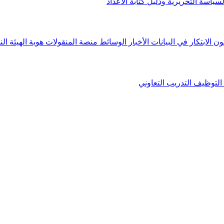
لسياسة التحريرية ودليل كتابة الأعداد
ون الابتكار في البيانات
الأخبار
الوسائط
منصة المنقولات
هوية الهيئة
الن
التوظيف
التدريب التعاوني