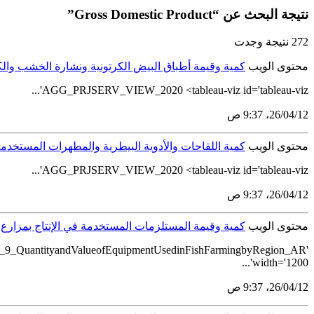
نتيجة البحث عن “Gross Domestic Product”
272 نتيجة وجدت
محتوى الويب
كمية وقيمة أطباق البيض الكرتونية ونشارة الخشب والكرت
AGG_PRJSERV_VIEW_2020 <tableau-viz id='tableau-viz'...
12‏/04‏/26، 9:37 ص
محتوى الويب
كمية اللقاحات والأدوية البيطرية والمطهرات المستخدمة ف
AGG_PRJSERV_VIEW_2020 <tableau-viz id='tableau-viz'...
12‏/04‏/26، 9:37 ص
محتوى الويب
كمية وقيمة المستلزمات المستخدمة في الإنتاج بمزارع ا
AR/2_9_QuantityandValueofEquipmentUsedinFishFarmingbyRegion_AR'
width='1200'...
12‏/04‏/26، 9:37 ص