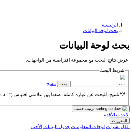
الرئيسية
بحث لوحة البيانات
بحث لوحة البيانات
اعرض نتائج البحث مع مجموعة افتراضية من الواجهات.
شريط البحث
مسح
بحث
💡 تلميح: للبحث عن عبارة كاملة، ضعها بين علامتي اقتباس (" "). مث
ترتيب حسب
الأحدث
الأقدم
المفرزات
الكل
نشرات
لوحات المعلومات
جدول البيانات
الأخبار