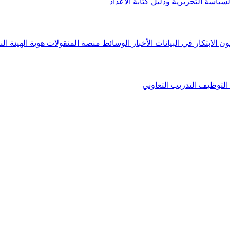
لسياسة التحريرية ودليل كتابة الأعداد
ون الابتكار في البيانات
الأخبار
الوسائط
منصة المنقولات
هوية الهيئة
الن
التوظيف
التدريب التعاوني