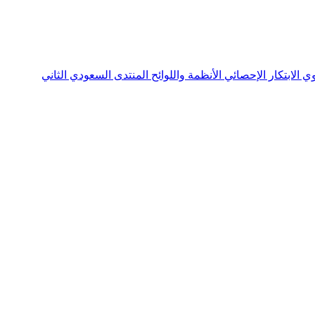
نوي
الابتكار الإحصائي
الأنظمة واللوائح
المنتدى السعودي الثاني