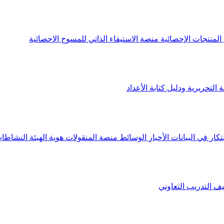
لمنتجات الإحصائية
منصة الاستيفاء الذاتي للمسوح الإحصائية
 التحريرية ودليل كتابة الأعداد
تكار في البيانات
الأخبار
الوسائط
منصة المنقولات
هوية الهيئة
النشاطات
يف
التدريب التعاوني